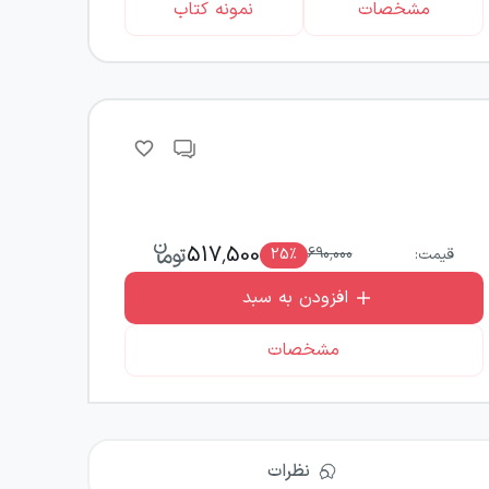
مشخصات
نمونه کتاب
517,500
قیمت:
690,000
٪
25
افزودن به سبد
مشخصات
نظرات