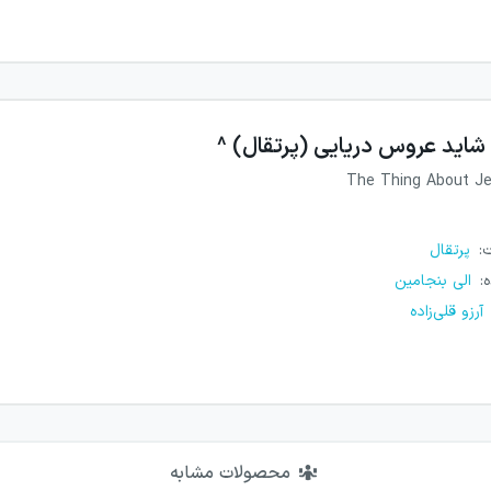
شاید عروس دریایی (پرتقال) ^
The Thing About Jel
ت
:
پرتقال
ه
:
الی بنجامین
آرزو قلی‌زاده
محصولات مشابه