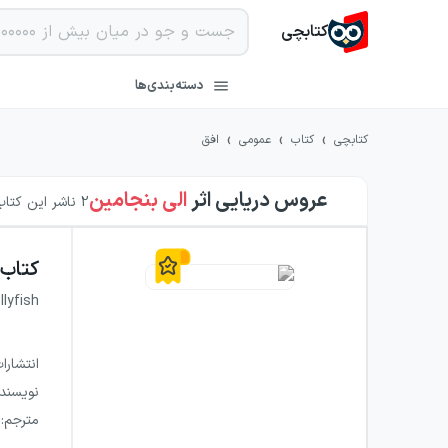
کتابچی
دسته‌بندی‌ها
›
›
›
کتابچی
کتاب
عمومی
افق
عروس دریایی
اثر
الی بنجامین
2
ناشر این کتاب 
کتاب
lyfish
انتشارا
نویسند
مترجم
: