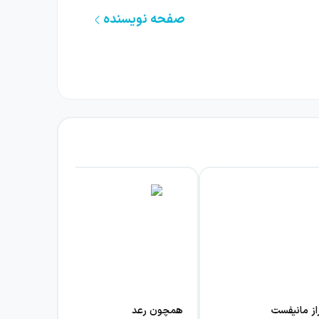
صفحه نویسنده
ی زندگی و پرسش درباره مرگ می‌برد. او برای
 درونی او همراه می‌شود: سوزی کم‌کم ناچار است
. توجه کتاب به جزئیات رابطه‌ای که با دلخوری
وستش، با خاطرات، احساسات و برداشت خودش از
یی بزرگ‌تر درباره زندگی، مرگ و امید استفاده
ی در سکوت، خیال‌پردازی، جست‌وجو و تردید حرکت
رامون درهم می‌آمیزد. اگر از داستان‌هایی لذت
از مانیفست
همچون رعد
کنند، این اثر می‌تواند تجربه‌ای تأمل‌برانگیز