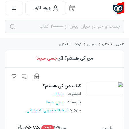
ورود کاربر
›
›
›
›
کتابچی
کتاب
عمومی
کودک
فانتزی
من کی هستم؟
اثر
جسی سیما
کتاب
من کی هستم؟
انتشارات
:
پرتقال
نویسنده
:
جسی سیما
مترجم
:
آناهیتا حضرتی کیاوندانی
96,750
قیمت:
129,000
٪
25