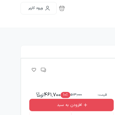
ورود کاربر
461,700
قیمت:
513,000
٪
10
افزودن به سبد