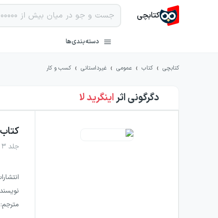
کتابچی
دسته‌بندی‌ها
›
›
›
›
کتابچی
کتاب
عمومی
غیرداستانی
کسب و کار
دگرگونی
اثر
اینگرید لا
کتاب
جلد ۳
انتشارا
نویسند
مترجم
: