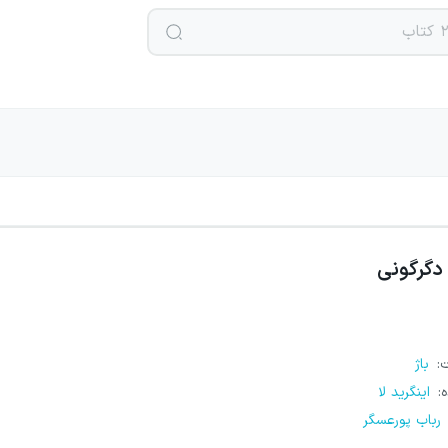
دگرگونی
ت
:
باژ
ه
:
اینگرید لا
رباب پورعسگر