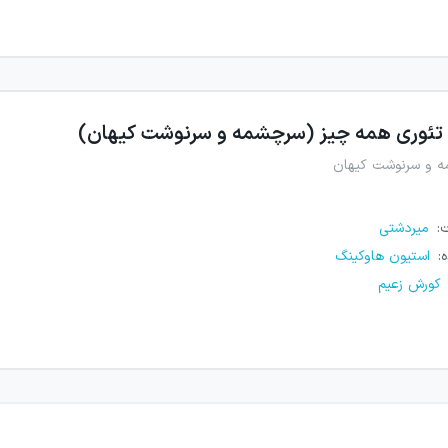
تئوری همه چیز (سرچشمه و سرنوشت کیهان)
 و سرنوشت کیهان
ت
:
میردشتی
ه
:
استیون هاوکینگ
کورش زعیم