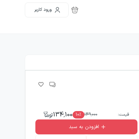
ورود کاربر
134,100
قیمت:
149,000
٪
10
افزودن به سبد