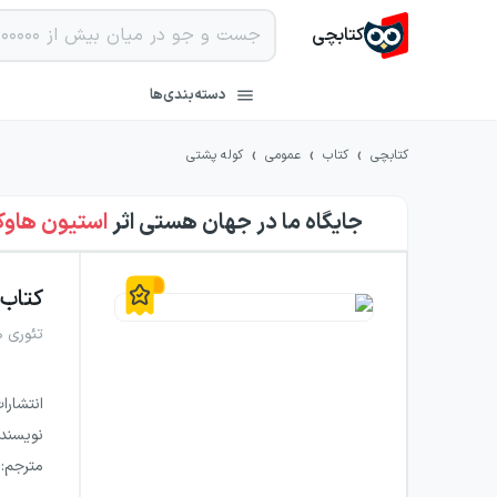
کتابچی
دسته‌بندی‌ها
›
›
›
کتابچی
کتاب
عمومی
کوله پشتی
جایگاه ما در جهان هستی
اثر
استیون هاوک
کتاب
تئوری 
انتشارا
نویسند
مترجم
: