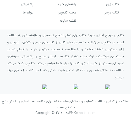
هستی علاقه دارید، این کتاب می‌تواند انتخابی
کتاب زبان
راهنمای خرید
پشتیبانی
مناسب برای گسترش نگاه شما به پرسش‌های
کتاب درسی
مجله کتابچی
درباره ما
بنیادین علم باشد. همچنین اگر درباره آغاز جهان،
نقشه سایت
امکان سفر در زمان، وجود جهان‌های دیگر یا
کتابچی مرجع آنلاین خرید کتاب برای تمام مقاطع تحصیلی و علاقه‌مندان به مطالعه
معنای حضور انسان در کیهان فکر می‌کنید، در این
است. در کتابچی می‌توانید به مجموعه‌ای کامل از کتاب‌های درسی، کنکوری، عمومی و
اثر با مجموعه‌ای از موضوعات تأمل‌برانگیز روبه‌رو
زبان دسترسی داشته باشید و با مقایسه قیمت‌ها، بهترین خرید را انجام دهید.
خواهید شد.
جستجوی هوشمند، توضیحات دقیق کتاب‌ها، ارسال سریع و پشتیبانی حرفه‌ای،
تجربه‌ای مطمئن از خرید آنلاین کتاب را برای شما فراهم می‌کند. کتابچی کمک می‌کند
این کتاب برای خوانندگانی پیشنهاد می‌شود که
مطالعه به عادتی شیرین و ماندگار تبدیل شود؛ عادتی که با هر کتاب، آینده‌ای بهتر
می‌سازد.
می‌خواهند میان علم و آینده بشر ارتباط برقرار
کنند؛ به‌ویژه کسانی که درباره تغییر اقلیم، جنگ
اتمی، هوش مصنوعی و امکان ادامه حیات انسان
استفاده از تمامی مطالب، تصاویر و محتوای سایت فقط برای مقاصد غیر تجاری و با ذکر منبع
بلامانع است.
در زمین یا فضا کنجکاوند. اگر از آثاری لذت
Copyright © 2012 -
2026
Ketabchi.com
می‌برید که به‌جای ارائه پاسخ‌های سطحی، شما را
به پرسیدن بیشتر وادار می‌کنند، پاسخ‌های کوتاه