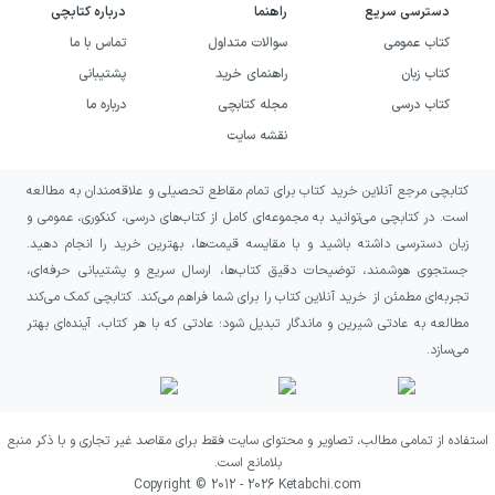
حفظ نکند و با پرسش و فکر کردن، به تحلیل متن
دسترسی سریع
راهنما
درباره کتابچی
برسد.
کتاب عمومی
سوالات متداول
تماس با ما
کتاب زبان
راهنمای خرید
پشتیبانی
همچنین سؤال‌ها در دسته‌های مختلف مثل
کتاب درسی
مجله کتابچی
درباره ما
واژه‌آموزی، درک مطلب، املا و نگارش، باعث
نقشه سایت
می‌شود همه‌ی بخش‌های مهم فارسی به‌صورت
کتابچی مرجع آنلاین خرید کتاب برای تمام مقاطع تحصیلی و علاقه‌مندان به مطالعه
متعادل پوشش داده شود. از آنجا که این کتاب
است. در کتابچی می‌توانید به مجموعه‌ای کامل از کتاب‌های درسی، کنکوری، عمومی و
تمرین‌محور است، برای دانش‌آموزانی که
زبان دسترسی داشته باشید و با مقایسه قیمت‌ها، بهترین خرید را انجام دهید.
می‌خواهند با تکرار اصولی و هدفمند، تسلط پیدا
جستجوی هوشمند، توضیحات دقیق کتاب‌ها، ارسال سریع و پشتیبانی حرفه‌ای،
تجربه‌ای مطمئن از خرید آنلاین کتاب را برای شما فراهم می‌کند. کتابچی کمک می‌کند
کنند بسیار مناسب خواهد بود.
مطالعه به عادتی شیرین و ماندگار تبدیل شود؛ عادتی که با هر کتاب، آینده‌ای بهتر
می‌سازد.
چطور از این کتاب بهترین نتیجه را بگیریم؟
برای گرفتن نتیجه‌ی بهتر، بهتر است هر درس را با
استفاده از تمامی مطالب، تصاویر و محتوای سایت فقط برای مقاصد غیر تجاری و با ذکر منبع
ترتیب پیش بروید: ابتدا درس‌نامه را با دقت
بلامانع است.
بخوانید و واژه‌ها و نکته‌های ادبی و زبانی را
Copyright © 2012 -
2026
Ketabchi.com