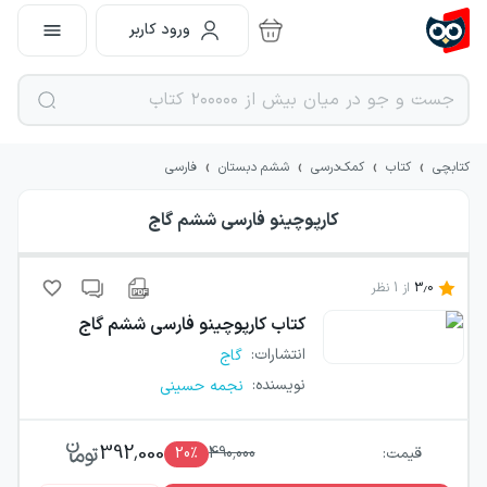
ورود کاربر
›
›
›
›
کتابچی
کتاب
کمک‌درسی
ششم دبستان
فارسی
کارپوچینو فارسی ششم گاج
3.0
از
1
نظر
کتاب
کارپوچینو فارسی ششم گاج
انتشارات
:
گاج
نویسنده
:
نجمه حسینی
392,000
قیمت:
490,000
٪
20