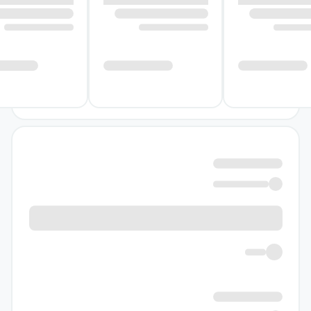
را بسنجد و برای ادامه مسیر تصمیم درست‌تری
بگیرد. همچنین در لابه‌لای مباحث، چند نمونه
سؤال از امتحانات نوبت اول و نوبت دوم آمده
است تا دانش‌آموز با فضای سؤال‌های امتحانی
هم‌راستا شود و با آمادگی بیشتر، به سراغ امتحان
برود.
خرید کتاب کارپوچینو فارسی ششم گاج به
چه کسانی پیشنهاد می‌شود؟
اگر می‌خواهید یک منبع تمرین‌محور و منظم برای
فارسی ششم داشته باشید که هم با کتاب درسی
هماهنگ باشد و هم برای افزایش تسلط، تمرین
کافی در اختیارتان بگذارد، این کتاب گزینه‌ی
مناسبی است. این اثر به‌خصوص برای