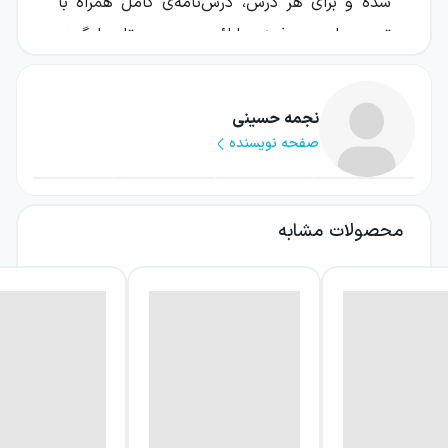
شده و برای هر درس، درس‌نامه‌ی کامل همراه با
تمرین‌های هدفمند ارائه می‌دهد تا یادگیری
دانش‌آموز مرحله‌به‌مرحله پیش برود. در کنار
تمرین‌های معمول، بخشی با عنوان «کتاب‌خوان
نجمه حسینی
باهوش» هم قرار گرفته تا دانش‌آموز با پرسش از
صفحه نویسنده
متن‌های ادبی، قدرت تحلیل و استنباط و تفکر را
تقویت کند.
محصولات مشابه
کتاب کارپوچینو فارسی ششم گاج برای چه
آزمون یا هدفی مناسب است؟
هدف اصلی این کتاب، تقویت مداوم مهارت‌های
فارسی در طول سال و آماده‌سازی دانش‌آموز برای
ارزیابی‌های کلاسی است. چون هر فصل با
تمرین‌های منظم و یک آزمون پایانی همراه
می‌شود، دانش‌آموز می‌تواند وضعیت یادگیری خود