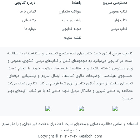
اگر نوجوانی هستید که به زندگی شاعران و
دسترسی سریع
راهنما
درباره کتابچی
شخصیت‌های ادبی علاقه دارید، به دنبال مولانا
کتاب عمومی
سوالات متداول
تماس با ما
می‌تواند انتخابی مناسب برای آشنایی با یکی از
کتاب زبان
راهنمای خرید
پشتیبانی
کتاب درسی
مجله کتابچی
درباره ما
تأثیرگذارترین چهره‌های ادبی و عرفانی قرن هفتم
نقشه سایت
باشد. این کتاب برای خوانندگانی نوشته شده است
که می‌خواهند پیش از ورود به آثار دشوارتر
کتابچی مرجع آنلاین خرید کتاب برای تمام مقاطع تحصیلی و علاقه‌مندان به مطالعه
مولوی، تصویری کلی از زندگی، روابط و حوادث
است. در کتابچی می‌توانید به مجموعه‌ای کامل از کتاب‌های درسی، کنکوری، عمومی و
زبان دسترسی داشته باشید و با مقایسه قیمت‌ها، بهترین خرید را انجام دهید.
مهم دوران او به دست آورند.
جستجوی هوشمند، توضیحات دقیق کتاب‌ها، ارسال سریع و پشتیبانی حرفه‌ای،
تجربه‌ای مطمئن از خرید آنلاین کتاب را برای شما فراهم می‌کند. کتابچی کمک می‌کند
این اثر همچنین برای نوجوانانی پیشنهاد می‌شود
مطالعه به عادتی شیرین و ماندگار تبدیل شود؛ عادتی که با هر کتاب، آینده‌ای بهتر
که از روایت‌های تاریخی داستان‌گونه لذت می‌برند.
می‌سازد.
ترکیب ماجرا، اطلاعات مستند و قطعه‌های شعر،
خواندن کتاب را از یک زندگی‌نامه خشک جدا
استفاده از تمامی مطالب، تصاویر و محتوای سایت فقط برای مقاصد غیر تجاری و با ذکر منبع
می‌کند و آن را به سفری کوتاه در فضای فرهنگی و
بلامانع است.
اجتماعی روزگار مولانا تبدیل می‌سازد. علاقه‌مندان
Copyright © 2012 -
2026
Ketabchi.com