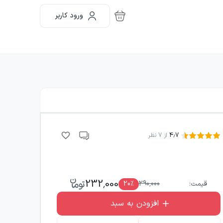
ورود کاربر
4.7
از
7
نظر
232,000
قیمت:
290,000
٪
20
افزودن به سبد