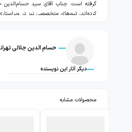
گرفته است. جناب آقای سید حسام‌الدین جل
کاربردی باشد. باتوجه به سایز کوچک و تعداد صفحات کتاب (288 صفحه) مطالعۀ این اثر را می‌توانی
حفظ چارچوب
حسام الدین جلالی تهران
ارائه درسن
دیگر آثار این نویسنده
پوشش کامل
تمرکز بر س
محصولات مشابه
لحن ساده و