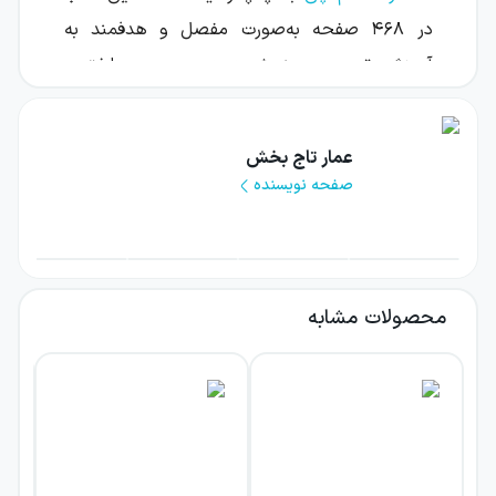
در ۴۶۸ صفحه به‌صورت مفصل و هدفمند به
آموزش، تمرین و سنجش در درس عربی پرداخته و
ویژه دانش‌آموزان پایه‌های دهم، یازدهم و
دوازدهم انسانی تدوین شده است.
عمار تاج بخش
صفحه نویسنده
یکی از مهم‌ترین ویژگی‌های این کتاب، پوشش
کامل و دقیق همه مباحث عربی دبیرستان به‌همراه
یادآوری پایه، ارائه درسنامه‌هایی کاربردی،
تست‌های هدفمند و پاسخ‌نامه‌ای تشریحی و
محصولات مشابه
آموزشی است. عربی عمار جامع را می‌توان کتابی
دانست که در آن «هیچ نکته‌ای جا نیفتاده» و
به‌تنهایی می‌تواند به‌عنوان منبع اصلی و کافی برای
تسلط بر عربی کنکور مورد استفاده قرار گیرد.
بررسی درسنامه کتاب عربی عمار