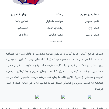
این جدول می‌تواند به‌عنوان یک مرجع مفید برای
درک ویژگی‌های پاسخ‌نامه کتاب عربی عمار جامع
دسترسی سریع
راهنما
درباره کتابچی
کنکور انسانی قلم چی مورد استفاده قرار گیرد.
کتاب عمومی
سوالات متداول
تماس با ما
کتاب زبان
راهنمای خرید
پشتیبانی
این پاسخ‌نامه به‌گونه‌ای طراحی شده که داوطلب
کتاب درسی
مجله کتابچی
درباره ما
حتی در صورت نداشتن معلم نیز بتواند به‌تنهایی
نقشه سایت
اشکالات خود را برطرف کند. صفحات کتاب
کتابچی مرجع آنلاین خرید کتاب برای تمام مقاطع تحصیلی و علاقه‌مندان به مطالعه
به‌گونه‌ای طراحی شده‌اند که خستگی چشم را
است. در کتابچی می‌توانید به مجموعه‌ای کامل از کتاب‌های درسی، کنکوری، عمومی و
کاهش داده و یادگیری را تسهیل کنند. در حین
زبان دسترسی داشته باشید و با مقایسه قیمت‌ها، بهترین خرید را انجام دهید.
مطالعه احساس شلوغی یا پراکندگی ندارید و
جستجوی هوشمند، توضیحات دقیق کتاب‌ها، ارسال سریع و پشتیبانی حرفه‌ای،
تجربه‌ای مطمئن از خرید آنلاین کتاب را برای شما فراهم می‌کند. کتابچی کمک می‌کند
طراحی بصری نقش مهمی در درک بهتر مفاهیم
مطالعه به عادتی شیرین و ماندگار تبدیل شود؛ عادتی که با هر کتاب، آینده‌ای بهتر
دارد.
می‌سازد.
بررسی ساختار کتاب عربی عمار
جامع کنکور انسانی قلم چی
استفاده از تمامی مطالب، تصاویر و محتوای سایت فقط برای مقاصد غیر تجاری و با ذکر منبع