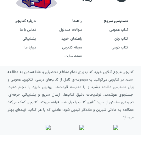
گرشویچ در زمینه‌های گوناگونی پژوهش کرده بود؛
از جمله دربارهٔ بشاکردی، زبان‌های اوستایی،
دسترسی سریع
راهنما
درباره کتابچی
سغدی، آسی و عیلامی. پژوهش‌های او در
کتاب عمومی
سوالات متداول
تماس با ما
زبان‌شناسی تطبیقی، مزدیسنا و تاریخ روزگار
کتاب زبان
راهنمای خرید
پشتیبانی
کتاب درسی
مجله کتابچی
درباره ما
هخامنشیان نیز ادامه داشت. او در سال ۱۹۶۷ به
نقشه سایت
عضویت آکادمی بریتانیا درآمد و بعدها عضو
آکادمی روسیه شد. دانشگاه برن نیز در سال ۱۹۷۱
کتابچی مرجع آنلاین خرید کتاب برای تمام مقاطع تحصیلی و علاقه‌مندان به مطالعه
به او دکترای افتخاری داد. در دو گفتار دیگر کتاب،
است. در کتابچی می‌توانید به مجموعه‌ای کامل از کتاب‌های درسی، کنکوری، عمومی و
زبان دسترسی داشته باشید و با مقایسه قیمت‌ها، بهترین خرید را انجام دهید.
نام مری بویس به‌عنوان نویسندهٔ مقاله‌های
جستجوی هوشمند، توضیحات دقیق کتاب‌ها، ارسال سریع و پشتیبانی حرفه‌ای،
«ادبیات فارسی میانه» و «ادبیات مانوی در ایرانی
تجربه‌ای مطمئن از خرید آنلاین کتاب را برای شما فراهم می‌کند. کتابچی کمک می‌کند
میانه» آمده است.
مطالعه به عادتی شیرین و ماندگار تبدیل شود؛ عادتی که با هر کتاب، آینده‌ای بهتر
می‌سازد.
ترکیب دیدگاه گرشویچ و بویس، کتاب را به اثری
متکی بر پژوهش‌های زبان‌شناختی و ادبی دربارهٔ