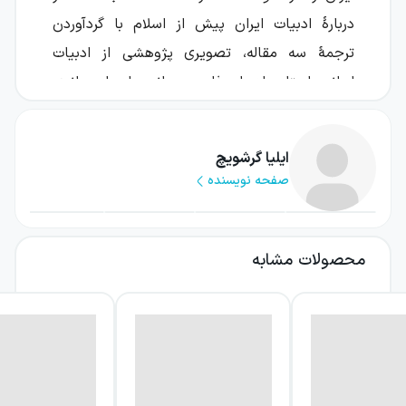
دربارهٔ ادبیات ایران پیش از اسلام با گردآوردن
ترجمهٔ سه مقاله، تصویری پژوهشی از ادبیات
ایرانی باستان، ادبیات فارسی میانه و ادبیات مانوی
در زبان‌های ایرانی میانه به دست می‌دهد. ایلیا
گرشویچ، مری بویس و موضوعات تخصصی این
ایلیا گرشویچ
گفتارها، کتاب را به انتخابی مناسب برای
صفحه نویسنده
خوانندگانی تبدیل می‌کنند که می‌خواهند با
لایه‌های کهن ادبیات ایران آشنا شوند.
محصولات مشابه
این اثر به‌جای تمرکز بر یک متن یا یک دورهٔ
محدود، سه حوزهٔ مرتبط را کنار هم قرار می‌دهد و
امکان مقایسه و دنبال‌کردن دگرگونی‌های ادبی و
زبانی را فراهم می‌کند. عنوان کتاب به‌روشنی از
قلمرو اصلی بحث سخن می‌گوید: ادبیات ایران