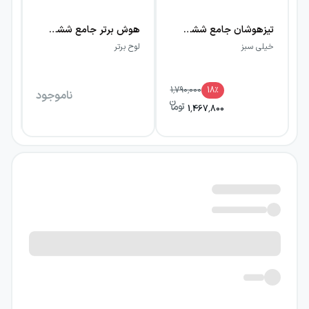
تیزهوشان جامع ششم خیلی سبز
هوش برتر جامع ششم لوح برتر
خیلی سبز
لوح برتر
کا
1,790,000
18
٪
ناموجود
1,467,800