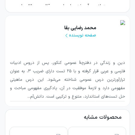
هم بتوانید آموخته‌ها را در قالب سؤال‌های
امتحانی تمرین کنید. اگر دنبال یک کتاب جیبی
هستید که بتواند در طول زمان مطالعه، همراه‌تان
محمد رضایی بقا
بماند و برای مرورهای نزدیک به آزمون هم
صفحه نویسنده
دستتان را بگیرد، این گزینه می‌تواند خیلی کاربردی
باشد.
دین و زندگی در دفترچهٔ عمومی کنکور، پس از دروس ادبیات
کتاب جیبی نمره باز دین و زندگی دهم خیلی
فارسی و عربی قرار گرفته و با ۲۵ تست دارای ضریب ۳، به عنوان
سبز برای چه آزمون یا هدفی مناسب است؟
ترازآورترین درس عمومی شناخته می‌شود. این درس ماهیتی
مفهومی دارد و لازمهٔ موفقیت در آن، یادگیری مفهومی مباحث و
این کتاب با تمرکز بر «سؤال‌های امتحانی» و ارائه
حل تست‌های استاندارد، متنوع و ترکیبی است. دانش‌آم...
آزمون‌هایی در دو نوبت، برای آمادگی هدفمند در
زمان امتحان و همچنین تمرین مداوم مطالب
محصولات مشابه
درس طراحی شده است. هدف اصلی آن این است
که شما را از مرحله یادگیری مفاهیم به مرحله