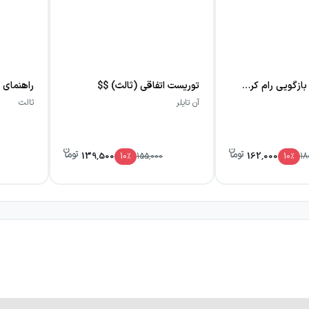
د، دیدار دوباره آن‌ها نیز این پرسش را زنده می‌کند که آیا گذش
استان‌های شخصیت‌محور درباره ازدواج، عشق، انتخاب‌های شتاب‌زده
دختر سرکه‌ای: بازگویی رام کردن زن سرکش
توریست اتفاقی (ثالث) $$
راهنمای 
ت و خواننده را وادار می‌کند میان شیفتگی آغازین و واقعیت دشوار 
آن تایلر
ثالث
بطه ارائه دهد، تجربه‌ای دقیق از دو انسان متفاوت را پیش چشم م
139,500
162,000
10
٪
155,000
10
٪
18
ود که از شور و شتاب آغاز می‌شود، اما در ادامه با مسئله شناخت، تف
اعی، به داستان امکان می‌دهد زندگی خصوصی پائولین و مایکل را در
مسیر تجربه‌های انسانی و تضادهای شخصیتی است. او به جای ساده‌س
یامدهایش سال‌ها ادامه پیدا می‌کند. حضور ظریف جزئیات مربوط
ن را ملموس‌تر می‌کند.