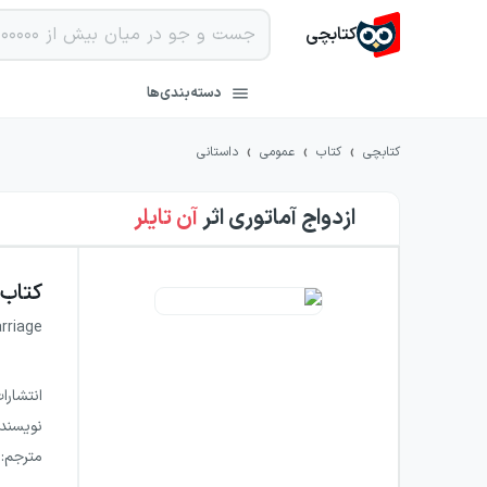
کتابچی
دسته‌بندی‌ها
›
›
›
کتابچی
کتاب
عمومی
داستانی
ازدواج آماتوری
اثر
آن تایلر
کتاب
rriage
انتشارا
نویسند
مترجم
: