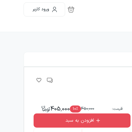
ورود کاربر
405,000
قیمت:
450,000
٪
10
افزودن به سبد