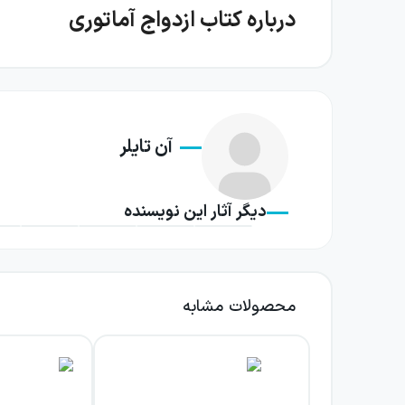
درباره کتاب ازدواج آماتوری
ازدواج آماتوری رمانی درباره دشواری شناختن دی
می‌رسند؛ جوان، زیبا و چنان نزدیک که گویی برای 
به‌تدریج خود را آشکار می‌کند.
آن تایلر
پائولین با روحیه‌ای خیال‌پرداز و جسور، زندگی ر
این دوگانگی فقط اختلافی ساده میان زن و شوهر ن
دیگر آثار این نویسنده
بسیاری از زوج‌ها در آغاز زندگی مشترک ناشی‌اند، اما
آن تایلر مسیر این ازدواج را با تمرکز بر کشمک
می‌رسد که جامعه آمریکا دستخوش تغییر است. تص
محصولات مشابه
که به فضای رمان رنگ تاریخی و اجتماعی می‌دهند،
یکی از ویژگی‌های مهم کتاب، فاصله میان ظاهر 
شباهت ظاهری و کشش اولیه برای فهم متقابل کاف