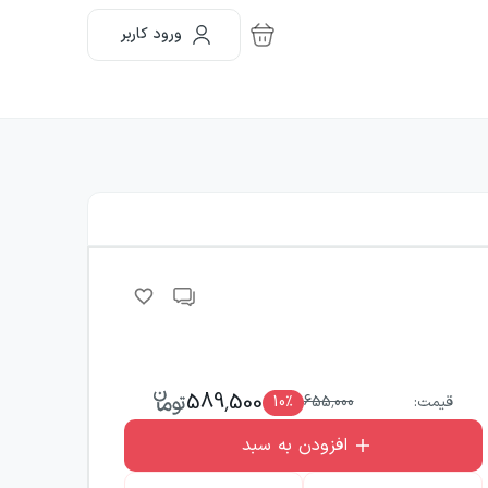
ورود کاربر
589,500
قیمت:
655,000
٪
10
افزودن به سبد