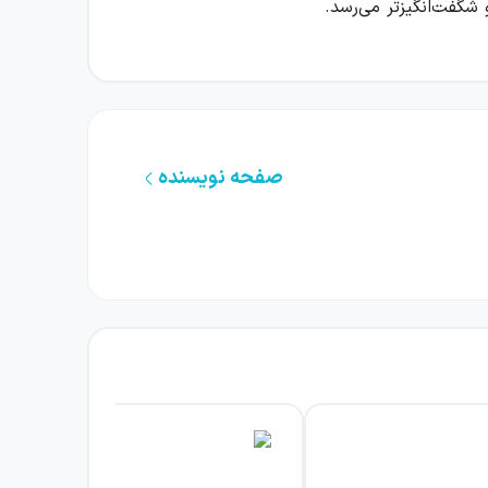
شگفت‌انگیزتر می‌رسد.
‌کند. این زاویه دید باعث می‌شود ماجرا فقط شرح
لر شاهد تغییراتی است که حضور اورفیوس در جمع
صفحه نویسنده
‌خواهد با مدد موسیقی بر مرگ غلبه کند و همین
ادبیات، فضایی می‌سازد که میان واقعیت روزمره
اشد.
وان امروزی پیوند می‌دهد. رابطه الا و اورفیوس،
د. کتاب بدون جدا کردن احساسات نوجوانانه از
 این مسیر، فضای داستان را از یک روایت عاشقانه