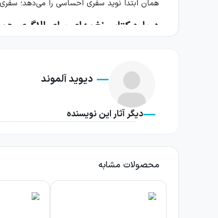
همان ابتدا نوید سفری احساسی را می‌دهد؛ سفری که
درباره کتاب نغمه‌ای برای الاگری هوپ
روایت کتاب از نگاه کلر شکل می‌گیرد؛ دوستی که ق
دلباختگی الا نباشد، بلکه بازتابی از دوستی، ن
دیوید آلموند
دوستان ایجاد می‌کند و از خلال روایت او، شور و
الا بیش از دیگران شیفته اورفیوس می‌شود؛ پسری
دیگر آثار این نویسنده
خواسته، به داستان حال‌وهوایی اسطوره‌ای و راز
و خیال اسطوره‌ای حرکت می‌کند. در این جهان، عش
نغمه‌ای برای الاگری هوپا خوانشی مدرن از اسطوره
محصولات مشابه
در کنار حضور کلر، پرسش‌هایی درباره قدرت عشق
مضامین بزرگ‌تر، نشان می‌دهد که شور جوانی چگون
در ادامه، عشق الا، اورفیوس و کلر را به سفری فر