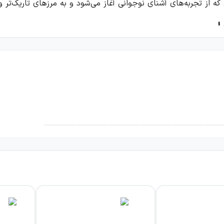
 از تجربه‌های آشنای نوجوانی آغاز می‌شود و به مرزهای تاریک‌تر و 
ا
صه عشق پرفرازونشیب الا را با لحنی صمیمی و ساده‌دلانه بازگو می
گرانی، شگفتی و تأثیر عشق بر رابطه میان چند نوجوان نیز باشد. ک
 تردیدهای این تجربه به خواننده منتقل می‌شود.
 دوره‌گرد که موسیقی برایش تنها یک هنر یا سرگرمی نیست. او می
آلود می‌بخشد. موسیقی ملکوتی اورفیوس، در کنار شور جوانی و لذت 
ق نخستین هم‌زمان می‌تواند سرشار از لذت، دشواری، آرزو و خطر ب
 اورفیوس و اوریدیکه است؛ روایتی که عناصر کهن را با تجربه عشق ج
، معنای فداکاری و میل انسان به عبور از مرزهای مرگ پیش می‌کش
ه می‌تواند به تجربه‌ای عمیق، ادبی و حتی اسطوره‌ای تبدیل شود.
اموش‌نشدنی می‌کشاند؛ سفری به سوی دروازه‌های مرگ و فراتر از آن.