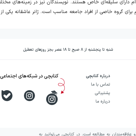
 دارای سلیقه‌ای خاص هستند. نویسندگان نیز در زمینه‌های مختلفی
رای گروه خاصی از افراد جامعه مناسب است. ژانر عاشقانه یکی از پر
جانی نباشد ولی هنوز هم آن‌قدر طرفدار دارد که تعداد زیادی از ن
دهد؟
شنبه تا پنجشنبه از ۸ صبح تا ۱۸ عصر بجز روزهای تعطیل
یم احساسی بین دو نفر را روایت می‌کند. در ژانرهای عاشقانه اکثر
کتابچی در شبکه‌های اجتماعی
درباره کتابچی
روند احساسی شخصیت‌های اصلی محسوب شوند.
تماس با ما
پشتیبانی
واننده را برمی‌انگیزد و در دوران مختلف همیشه توانسته است به 
درباره ما
موانعی است که سر راه دو عاشق قرار دارد و باعث می‌شود تا
داستا
 نشان دهد که سبب می‌شود تا مخاطب لحظه‌های دردناک جدایی را ب
م عشق‌هایی
معنوی
را می‌توان دید که بسته به فرهنگ نویسنده با ه
علاقه‌مندان به مطالعه است. در کتابچی می‌توانید به