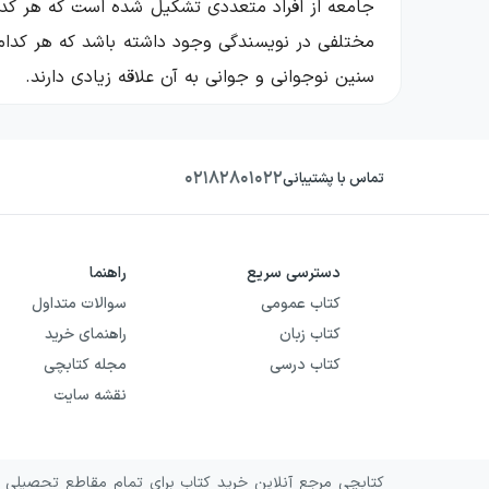
جامعه از افراد متعددی تشکیل شده است که هر کدام
مختلفی در نویسندگی وجود داشته باشد که هر کدام ب
سنین نوجوانی و جوانی به آن علاقه زیادی دارند.
این روزها شاید علاقه به این ژانر مانند گذشته هی
خصوصیاتی دارد و چه مفاهیمی را در خود جای می‌
۰۲۱۸۲۸۰۱۰۲۲
تماس با پشتیبانی
بررسی خصوصیات ژانر عاشقانه
ژانر عاشقانه به نوشته‌هایی گفته می‌شود که مفاه
دسترسی سریع
راهنما
نیز وجود دارد که ممکن است به عنوان خللی در 
کتاب عمومی
سوالات متداول
کتاب زبان
راهنمای خرید
ژانر عاشقانه با درون مایه‌های رمانتیک احساسات خ
کتاب درسی
مجله کتابچی
آن چه که مهم است و به زیبایی داستان می‌افزاید، 
نقشه سایت
ژانر عاشقانه ممکن است در انتها جدایی و درام را
در ژانر عاشقانه گاهی عشق‌هایی خاطی و گاهی ه
کتابچی مرجع آنلاین خرید کتاب برای تمام مقاطع تحصیلی و 