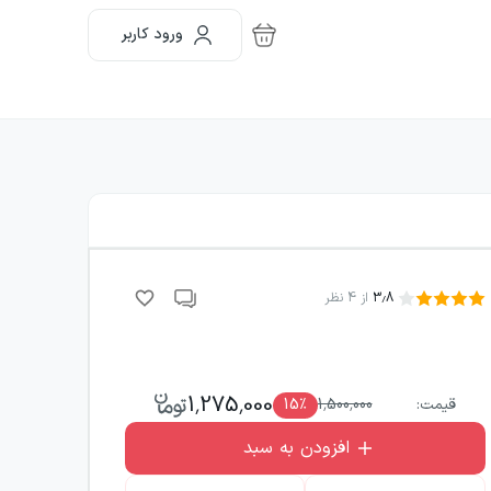
ورود کاربر
3.8
از
4
نظر
1,275,000
قیمت:
1,500,000
٪
15
افزودن به سبد