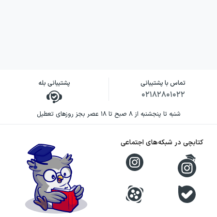
پایدارتر کند. علاوه بر این، وجود تمرین‌های تستی
مرتبط با کنکور، کمک می‌کند آنچه یاد گرفته‌اید در
زمان آزمون به شکل عملی خود را نشان بدهد.
این ترکیبِ آموزش + تمرین کنکوری، به شما
فرصت می‌دهد خطاهای رایج را شناسایی و اصلاح
کنید و به مرور به پاسخ‌دهی سریع‌تر برسید.
تماس با پشتیبانی
پشتیبانی بله
۰۲۱۸۲۸۰۱۰۲۲
چطور از این کتاب بهترین نتیجه را بگیریم؟
شنبه تا پنجشنبه از ۸ صبح تا ۱۸ عصر بجز روزهای تعطیل
برای استفاده مؤثر، بهتر است ابتدا کتاب را به
کتابچی در شبکه‌های اجتماعی
صورت مبحثی و مرحله‌به‌مرحله پیش ببرید و بعد
سراغ تمرین‌های کنکوری همان بخش بروید. اگر از
فایل‌های صوتی ضمیمه یا شیوه شنیداری استفاده
می‌کنید، سعی کنید تمرین را همراه با گوش دادن
انجام دهید و فقط به خواندن اکتفا نکنید. در