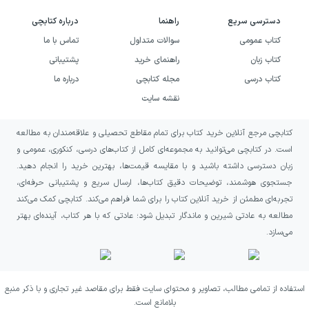
زمان تست‌زنی، وقت خود را برای تحلیل بیت و
دسترسی سریع
راهنما
درباره کتابچی
الگو صرف کنید و هنگام اشتباه، صرفاً جواب را
کتاب عمومی
سوالات متداول
تماس با ما
نبینید؛ علت خطا را پیدا کنید و همان نکته را در
کتاب زبان
راهنمای خرید
پشتیبانی
جلسه‌ی بعد دوباره مرور کنید. به این ترتیب، کتاب
کتاب درسی
مجله کتابچی
درباره ما
به یک ابزار جمع‌بندی مبحثی تبدیل می‌شود که
نقشه سایت
هم فهم شما را بالا می‌برد و هم توان حل سؤال
کتابچی مرجع آنلاین خرید کتاب برای تمام مقاطع تحصیلی و علاقه‌مندان به مطالعه
را.
است. در کتابچی می‌توانید به مجموعه‌ای کامل از کتاب‌های درسی، کنکوری، عمومی و
زبان دسترسی داشته باشید و با مقایسه قیمت‌ها، بهترین خرید را انجام دهید.
جستجوی هوشمند، توضیحات دقیق کتاب‌ها، ارسال سریع و پشتیبانی حرفه‌ای،
تجربه‌ای مطمئن از خرید آنلاین کتاب را برای شما فراهم می‌کند. کتابچی کمک می‌کند
مطالعه به عادتی شیرین و ماندگار تبدیل شود؛ عادتی که با هر کتاب، آینده‌ای بهتر
می‌سازد.
استفاده از تمامی مطالب، تصاویر و محتوای سایت فقط برای مقاصد غیر تجاری و با ذکر منبع
بلامانع است.