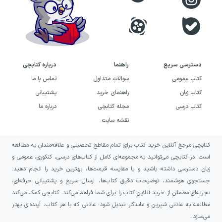
به خاطر گستردگی مباحث ادبیات فارسی، بهتر است این
درس را به صورت مبحثی یاد بگیرید. به همین خاطر
روش درس به درس که در کتاب‌های مدرسه ارائه شده
است، جهت آمادگی برای امتحان کنکور کارایی چندانی
دسترسی سریع
راهنما
درباره کتابچی
ندارد. بنابراین پیشنهاد می‌شود که حتماً از کتاب‌های
کتاب عمومی
سوالات متداول
تماس با ما
کمک درسی که به طور تخصصی هر کدام از این مباحث
کتاب زبان
راهنمای خرید
پشتیبانی
را آموزش می‌دهند استفاده کنید. در ادامه تعدادی از
کتاب درسی
مجله کتابچی
درباره ما
پرفروش‌ترین کتاب‌های کمک درسی ادبیات فارسی را
نقشه سایت
معرفی می‌کنیم، اما قبل از آن بیایید کمی بیشتر با این
کتابچی مرجع آنلاین خرید کتاب برای تمام مقاطع تحصیلی و علاقه‌مندان به مطالعه
رشته و اهمیت آن در کنکور آشنا شویم.
است. در کتابچی می‌توانید به مجموعه‌ای کامل از کتاب‌های درسی، کنکوری، عمومی و
ضریب ادبیات فارسی در کنکور و
زبان دسترسی داشته باشید و با مقایسه قیمت‌ها، بهترین خرید را انجام دهید.
جستجوی هوشمند، توضیحات دقیق کتاب‌ها، ارسال سریع و پشتیبانی حرفه‌ای،
مباحث مختلف این درس
تجربه‌ای مطمئن از خرید آنلاین کتاب را برای شما فراهم می‌کند. کتابچی کمک می‌کند
مطالعه به عادتی شیرین و ماندگار تبدیل شود؛ عادتی که با هر کتاب، آینده‌ای بهتر
درس ادبیات فارسی در کنکور دارای ضریب ۴ است که
می‌سازد.