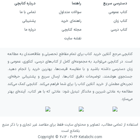
مختلف سؤالات تشریحی و تستی پوشش داده
دسترسی سریع
راهنما
درباره کتابچی
شده‌اند. قابل ذکر است که هر یک سؤالات تشریحی
کتاب عمومی
سوالات متداول
تماس با ما
کتاب زبان
راهنمای خرید
پشتیبانی
انگلیسی در این کتاب از چند قسمت تشکیل شده
کتاب درسی
مجله کتابچی
درباره ما
است. جدول زیر تعداد سؤال‌های هر یک از دروس
نقشه سایت
کتاب پرسمان جامع نهم EQ گاج را نشان می‌دهد:
کتابچی مرجع آنلاین خرید کتاب برای تمام مقاطع تحصیلی و علاقه‌مندان به مطالعه
است. در کتابچی می‌توانید به مجموعه‌ای کامل از کتاب‌های درسی، کنکوری، عمومی و
بررسی کمی سؤال‌های کتاب پرسمان جامع نهم
EQ
زبان دسترسی داشته باشید و با مقایسه قیمت‌ها، بهترین خرید را انجام دهید.
گاج
جستجوی هوشمند، توضیحات دقیق کتاب‌ها، ارسال سریع و پشتیبانی حرفه‌ای،
تجربه‌ای مطمئن از خرید آنلاین کتاب را برای شما فراهم می‌کند. کتابچی کمک می‌کند
مطالعه به عادتی شیرین و ماندگار تبدیل شود؛ عادتی که با هر کتاب، آینده‌ای بهتر
عنوان
تعداد سؤال‌ها
می‌سازد.
ریاضی
۵۶۸
استفاده از تمامی مطالب، تصاویر و محتوای سایت فقط برای مقاصد غیر تجاری و با ذکر منبع
بلامانع است.
علوم
۸۳۶
Copyright © 2012 -
2026
Ketabchi.com