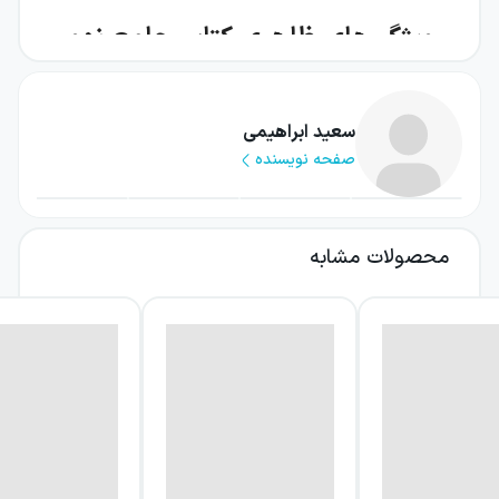
ویژگی‌های ظاهری کتاب جامع نهم
EQ گاج
کتاب پرسمان جامع نهم EQ گاج از ۵۰۶ صفحه
سعید ابراهیمی
صفحه نویسنده
تشکیل شده است. این کتاب به صورت تمام رنگی
چاپ شده است و صفحه‌آرایی جذابی دارد. در
چاپ این کتاب از انواع رنگ‌ها، کادرها، شکل‌ها و
محصولات مشابه
فونت‌های مختلف استفاده شده است.
بررسی درسنامه‌های کتاب جامع
نهم EQ گاج
درسنامهٔ هر درس یا هر فصل از کتاب پرسمان
جامع نهم EQ از انتشارات
گاج
در ابتدای آن ارائه
شده است و سپس به ترتیب سؤالات امتحانی،