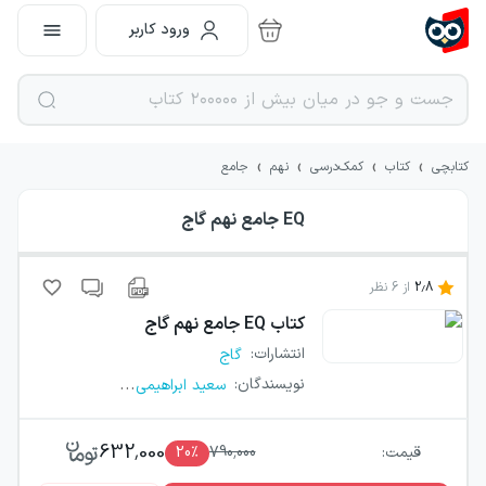
ورود کاربر
›
›
›
›
کتابچی
کتاب
کمک‌درسی
نهم
جامع
EQ جامع نهم گاج
2.8
از
6
نظر
کتاب
EQ جامع نهم گاج
انتشارات
:
گاج
...
نویسندگان
:
سعید ابراهیمی
632,000
قیمت:
790,000
٪
20