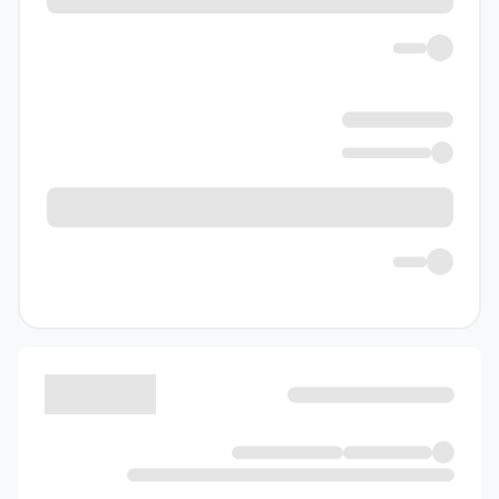
بیان نکات به صورت
۳
شماره‌گذاری‌شده
ارائهٔ فرمول‌ها و
۴
روابط مهم در
کادرهای مشخص
ارائهٔ مثال‌های
۵
آموزشی متنوع با
پاسخ تشریحی کامل
بیان نکات مهم با
۶
عناوینی مثل «نکته»