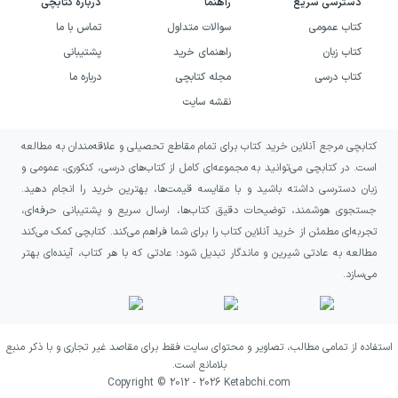
دسترسی سریع
راهنما
درباره کتابچی
یکی از بهترین مجموعه‌های سوالی موجود
کتاب عمومی
سوالات متداول
تماس با ما
برای پایۀ دوازدهم است که با هدف درگیر
کتاب زبان
راهنمای خرید
پشتیبانی
کتاب درسی
مجله کتابچی
درباره ما
کردن ذهن دانش‌آموز در موقعیت‌های
نقشه سایت
مختلف طراحی شده، نه صرفا تکرار سطحی
مطالب. پرسش‌ها طبق ترتیب موجود در
کتابچی مرجع آنلاین خرید کتاب برای تمام مقاطع تحصیلی و علاقه‌مندان به مطالعه
کتاب درسی و زیرعنوان‌های درسنامه چیده
است. در کتابچی می‌توانید به مجموعه‌ای کامل از کتاب‌های درسی، کنکوری، عمومی و
زبان دسترسی داشته باشید و با مقایسه قیمت‌ها، بهترین خرید را انجام دهید.
شده‌اند تا مسیر یادگیری و تمرین را
جستجوی هوشمند، توضیحات دقیق کتاب‌ها، ارسال سریع و پشتیبانی حرفه‌ای،
به‌صورت گام‌به‌گام طی کنید؛ به‌عبارتی
تجربه‌ای مطمئن از خرید آنلاین کتاب را برای شما فراهم می‌کند. کتابچی کمک می‌کند
مطالعه به عادتی شیرین و ماندگار تبدیل شود؛ عادتی که با هر کتاب، آینده‌ای بهتر
بلافاصله بعد از یادگیری یک نکته می‌توانید
می‌سازد.
تعدادی سوال با ساختار و قالب‌های متفاوت
از همان نکته را ببینید.
استفاده از تمامی مطالب، تصاویر و محتوای سایت فقط برای مقاصد غیر تجاری و با ذکر منبع
سطح کلی سوال‌ها متوسط است، دقیقا
بلامانع است.
Copyright © 2012 -
2026
Ketabchi.com
مشابه امتحان‌های کلاسی و نهایی