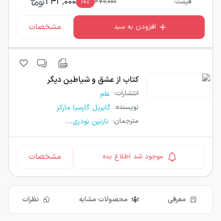
243,000
قیمت:
270,000
٪
10
مشخصات
افزودن به سبد
کتاب
از عشق و شیاطین دیگر
انتشارات
:
علم
نویسنده
:
گابریل گارسیا مارکز
...
مترجمان
:
نازنین نوذری
مشخصات
موجود شد اطلاع بده
معرفی
محصولات مشابه
نظرات