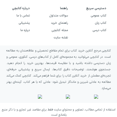
قطعی، فضای داستان را برای تفسیرهای گوناگون
دسترسی سریع
راهنما
درباره کتابچی
باز می‌گذارد. توجه به جزئیات فرهنگی، باورهای
کتاب عمومی
سوالات متداول
تماس با ما
کتاب زبان
راهنمای خرید
پشتیبانی
مذهبی و شکاف میان خانواده و جامعه، از عناصر
کتاب درسی
مجله کتابچی
درباره ما
مهم رویکرد او در این اثر است.
نقشه سایت
نویسنده با ترکیب افسانه، تاریخ و احساسات
کتابچی مرجع آنلاین خرید کتاب برای تمام مقاطع تحصیلی و علاقه‌مندان به مطالعه
پرشور، روایتی می‌سازد که هم به سرنوشت سی‌یروا
است. در کتابچی می‌توانید به مجموعه‌ای کامل از کتاب‌های درسی، کنکوری، عمومی و
ماریا و پدر کایتانو دلارا می‌پردازد و هم تصویری از
زبان دسترسی داشته باشید و با مقایسه قیمت‌ها، بهترین خرید را انجام دهید.
جهانی ناآرام ارائه می‌دهد؛ جهانی که در آن
جستجوی هوشمند، توضیحات دقیق کتاب‌ها، ارسال سریع و پشتیبانی حرفه‌ای،
تجربه‌ای مطمئن از خرید آنلاین کتاب را برای شما فراهم می‌کند. کتابچی کمک می‌کند
انسان‌ها گاهی چیزی را که نمی‌فهمند، اهریمنی
مطالعه به عادتی شیرین و ماندگار تبدیل شود؛ عادتی که با هر کتاب، آینده‌ای بهتر
می‌نامند.
می‌سازد.
خرید کتاب عشق و سایر اهریمنان
به چه کسانی پیشنهاد می‌شود؟
استفاده از تمامی مطالب، تصاویر و محتوای سایت فقط برای مقاصد غیر تجاری و با ذکر منبع
بلامانع است.