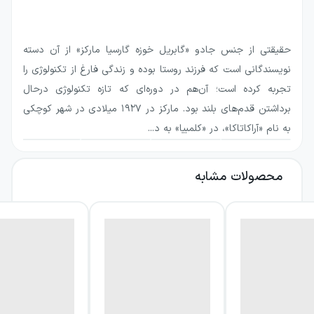
که تفتیش عقاید، مراسم جن‌گیری و حضور دزدان
دریایی بخشی از پس‌زمینه زندگی مردم است. در
حقیقتی از جنس جادو «گابریل خوزه گارسیا مارکز» از آن دسته
چنین جهانی، عشق نه پدیده‌ای ساده و آرام، بلکه
نویسندگانی است که فرزند روستا بوده و زندگی فارغ از تکنولوژی را
نیرویی طوفانی و پرسش‌برانگیز است که باورهای
تجربه کرده است؛ آن‌هم در دوره‌ای که تازه تکنولوژی درحال
افراد را به چالش می‌کشد.
برداشتن قدم‌های بلند بود. مارکز در ۱۹۲۷ میلادی در شهر کوچکی
به نام «آراکاتاکا»، در «کلمبیا» به د...
درباره کتاب عشق و سایر اهریمنان
محصولات مشابه
سی‌یروا ماریا تنها فرزند خانواده‌ای آبرومند اما
فاسد و رو به افول است. بی‌توجهی پدر و مادر
باعث شده او در کنار برده‌ها و در تماس با آداب و
رسوم آفریقایی رشد کند. همین تربیت متفاوت،
همراه با رفتارها و نشانه‌هایی که اطرافیان درک
نمی‌کنند، سبب می‌شود خانواده و جامعه درباره
وضعیت او قضاوتی هراس‌آلود داشته باشند. پس