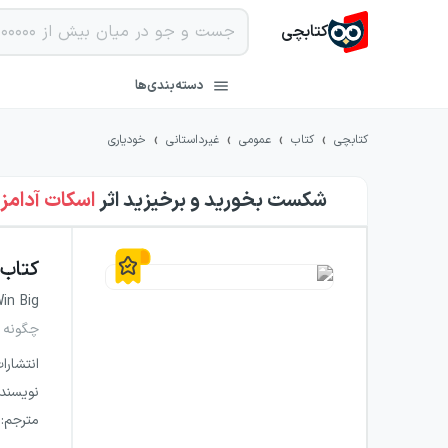
کتابچی
دسته‌بندی‌ها
›
›
›
›
کتابچی
کتاب
عمومی
غیرداستانی
خودیاری
شکست بخورید و برخیزید
اثر
اسکات آدامز
کتاب
Win Big
چگونه 
انتشارا
نویسند
مترجم
: