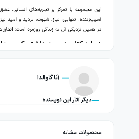
این مجموعه با تمرکز بر تجربه‌های انسانی، عشق
آسیب‌زننده. تنهایی، نیاز، شهوت، تردید و امید ن
در همین نزدیکی آن به زندگی روزمره است: اتفاق‌ها
درباره کتاب دوست داشتم کسی جای
داستان‌های این کتاب هرکدام بر موقعیتی متمرکزند
واقعیتی تازه و پیش‌بینی‌ناپذیر روبه‌رو شده 
آنا گاوالدا
غیرمنتظره را به همراه می‌آورد. همچنین یک لحظه ب
آنا گاوالدا در این داستان‌ها به‌جای آن‌که زندگ
دیگر آثار این نویسنده
کوتاه، یک واکنش ناگهانی یا حتی یک خطای کوچ
دارند و هم از تلخی واقعیت فاصله نمی‌گیرند. خ
داشته شدن در کنار یکدیگر قرار می‌گیرند.
محصولات مشابه
فضای کلی مجموعه میان لطافت و گزندگی در نوسا