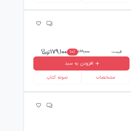
179,100
قیمت:
199,000
٪
10
افزودن به سبد
مشخصات
نمونه کتاب