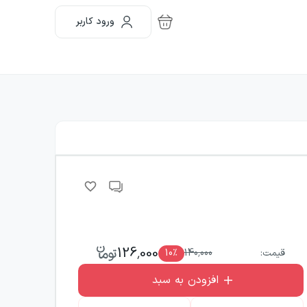
ورود کاربر
126,000
قیمت:
140,000
٪
10
افزودن به سبد