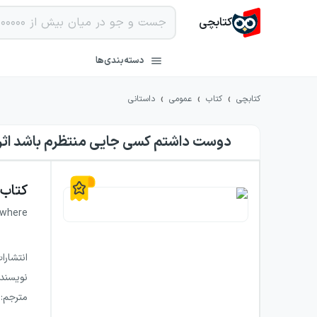
کتابچی
دسته‌بندی‌ها
›
›
›
کتابچی
کتاب
عمومی
داستانی
دوست داشتم کسی جایی منتظرم باشد
اثر
کتاب
ewhere
انتشارا
نویسند
مترجم
: