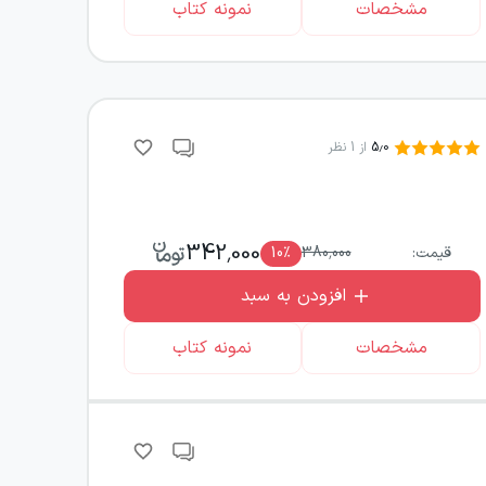
مشخصات
نمونه کتاب
5.0
از
1
نظر
342,000
قیمت:
380,000
٪
10
افزودن به سبد
مشخصات
نمونه کتاب