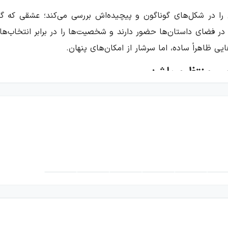
 را در شکل‌های گوناگون و پیچیده‌اش بررسی می‌کند؛ عشقی که گا
یز در فضای داستان‌ها حضور دارند و شخصیت‌ها را در برابر انتخاب‌ها
یی ظاهراً ساده، اما سرشار از امکان‌های پنهان.
ی منتظرم باشد
 که در آن نظم معمول زندگی برهم می‌خورد. زنی باردار در بیمارستا
است. در داستانی دیگر، از دست دادن یک خروجی در اتوبان فقط ی
ی‌احتیاطی می‌تواند قراری عاشقانه را خراب کند و احساساتی را آشکا
ی را مجموعه‌ای از رویدادهای جدا از هم نشان دهد، بر اثرگذاری متقا
ک ممکن است مسیر روابط و آینده را تغییر دهد. به همین دلیل
واننده با موقعیت‌هایی روبه‌رو می‌شود که در آن‌ها خواستن و نر
ن است. بعضی لحظه‌ها رنگی عاشقانه و دلنشین دارند، اما در پس 