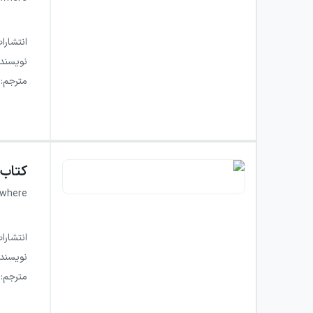
انتشارا
نویسند
مترجم
:
کتاب
ewhere
انتشارا
نویسند
مترجم
: