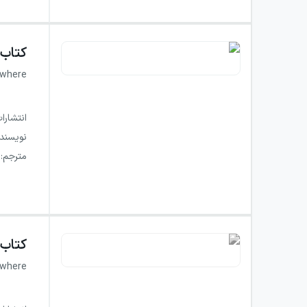
کتاب
ewhere
انتشارا
نویسند
مترجم
:
کتاب
ewhere