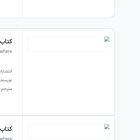
کتاب
ewhere
انتشارا
نویسند
مترجم
:
کتاب
ewhere