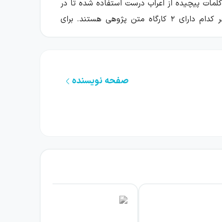
کلمات پیچیده از اعراب درست استفاده شده تا در
خواندن دچار اشتباه نشوید. بعد از قسمت «ستایش لطف خداوند» می‌توانید مطالب را در ۸ فصل بیاموزید که هر کدام دارای ۲ کارگاه متن پژوهی هستند. برای
صفحه نویسنده
صفحه