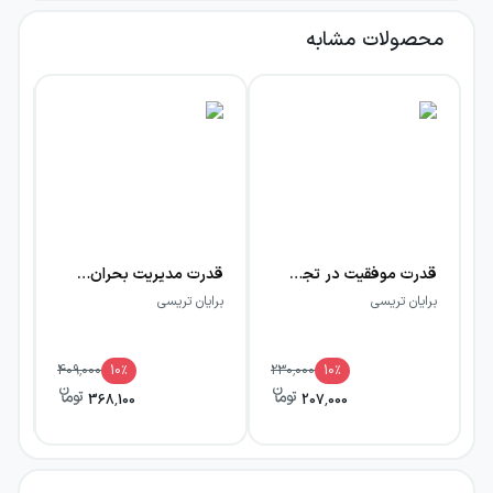
محصولات مشابه
قدرت موفقیت در تجارت
قدرت مدیریت بحران: به دنبال درس ارزشمندی از نقطه شکست‌تان باشید
برایان تریسی
برایان تریسی
بر
409,000
10
٪
230,000
10
٪
368,100
207,000