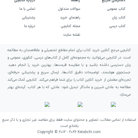
دسترسی سریع
راهنما
درباره کتابچی
دانش‌آموزان ایجاد گردد، به بهترین شکل پاسخ
کتاب عمومی
سوالات متداول
تماس با ما
داده می‌شود. انسجام درسنامه‌های این کتاب بالا
کتاب زبان
راهنمای خرید
پشتیبانی
است و نکات لازم به دور از اضافه‌گویی که تنها
کتاب درسی
مجله کتابچی
درباره ما
باعث گیج شدن دانش‌آموزان می‌شود، بیان شده
نقشه سایت
است.
کتابچی مرجع آنلاین خرید کتاب برای تمام مقاطع تحصیلی و علاقه‌مندان به مطالعه
بررسی کلی ویژگی‌های سؤالات ارائه
است. در کتابچی می‌توانید به مجموعه‌ای کامل از کتاب‌های درسی، کنکوری، عمومی و
شده در کتاب EQ علوم سوم
زبان دسترسی داشته باشید و با مقایسه قیمت‌ها، بهترین خرید را انجام دهید.
جستجوی هوشمند، توضیحات دقیق کتاب‌ها، ارسال سریع و پشتیبانی حرفه‌ای،
دبستان
تجربه‌ای مطمئن از خرید آنلاین کتاب را برای شما فراهم می‌کند. کتابچی کمک می‌کند
مطالعه به عادتی شیرین و ماندگار تبدیل شود؛ عادتی که با هر کتاب، آینده‌ای بهتر
در این کتاب برای هر مبحث از هر فصل کتاب
می‌سازد.
درسی تعدادی سؤال متنوع ارائه شده است.
دانش‌آموزان به کمک پاسخ دادن به این سؤالات
استفاده از تمامی مطالب، تصاویر و محتوای سایت فقط برای مقاصد غیر تجاری و با ذکر منبع
می‌توانند آموخته‌های خود را تثبیت کرده و
بلامانع است.
همچنین کاملاً برای شرکت در امتحانات مدارس
Copyright © 2012 -
2026
Ketabchi.com