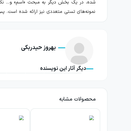
شده، در یک بخش دیگر به مبحث «اسم» و… نکات
نمونه‌های تستی متعددی نیز ارائه شده است. پس
مرور و تثبیت کنند. در پایان هر فصل نیز، یک آ
ترجمه و تعریب، نیاز است که با قانون‌هایی آشن
ارائه شده در این کتاب، تلفیقی از پرسش‌های تا
بهروز حیدربکی
تالیفی استاندارد نیز مواجه شوند و ترسشان از ح
فصل اول: آغاز راه فعل‌ها
دیگر آثار این نویسنده
عناوین دروس: زمان و ساختار، صیغه فعل‌ها
فصل یک و نیم: تتمة فعل‌ها
عناوین دروس: افعال ناقصه، فعل‌ها در اسلو
فصل دوم: اسم‌ها
عناوین دروس: اسم‌ها، عددها، تاثیر وزن اسم‌
محصولات مشابه
فصل سوم: حروف سرنوشت‌ساز+ ترجمه اصط
عناوین دروس: حروف، تتمة حروف+ اصطلاحا
فصل چهارم: تتمة قواعد
عناوین دروس: رعایت نقش‌ها در ترجمه، نیم‌