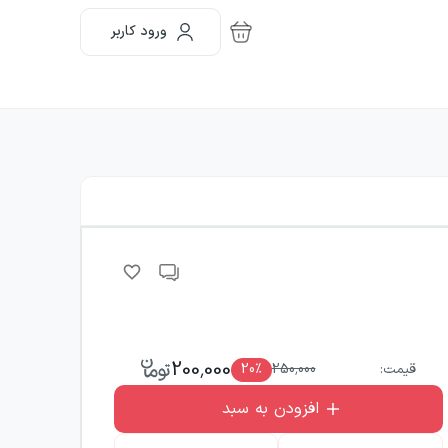
ورود کاربر
200,000
قیمت:
250,000
٪
20
افزودن به سبد