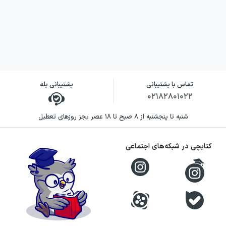
به ارتباطات بازاریابی چندسطحی می‌پردازد. تمرکز
او بر لحظه‌ای است که بازاریاب با مشتری احتمالی
وارد گفت‌وگو می‌شود؛ لحظه‌ای که انتخاب کلمات
می‌تواند بر ادامه ارتباط اثر بگذارد. او به‌جای
پیچیده کردن فرایند، از فرمول‌ها، عبارت‌های
تماس با پشتیبانی
پشتیبانی بله
سنجیده و مثال‌های متعدد استفاده می‌کند تا
۰۲۱۸۲۸۰۱۰۲۲
مخاطب بتواند الگوهای معرفی و دعوت را بهتر
شنبه تا پنجشنبه از ۸ صبح تا ۱۸ عصر بجز روزهای تعطیل
درک کند.
رویکرد نویسنده بر این ایده استوار است که
کتابچی در شبکه‌های اجتماعی
بسیاری از دشواری‌های مشتری‌یابی، نه از کمبود
انگیزه، بلکه از ناآشنایی با شیوه شروع صحبت
ناشی می‌شوند. به همین دلیل، کتاب به بازاریاب
کمک می‌کند از جمله‌های تصادفی فاصله بگیرد و
با آمادگی بیشتری سراغ ارتباط با افراد برود. این