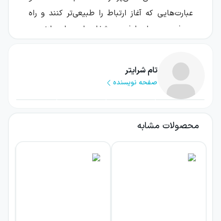
عبارت‌هایی که آغاز ارتباط را طبیعی‌تر کنند و راه
معرفی محصول یا فرصت شغلی را هموار سازند.
این کتاب برای بازاریاب‌هایی نوشته شده است که
انگیزه دارند، اما هنگام صحبت با افراد جدید
تام شرایتر
صفحه نویسنده
نمی‌دانند چگونه گفت‌وگو را شروع کنند، پرسش
درست بپرسند یا مخاطب را به شنیدن توضیحات
بیشتر دعوت کنند. نویسنده با تمرکز بر مفهوم
محصولات مشابه
«یخ‌شکن»، مجموعه‌ای از فرمول‌ها و نمونه‌های
کاربردی را مطرح می‌کند تا شروع مکالمه از حالت
تصادفی و پراکنده خارج شود.
درباره کتاب یخ‌شکن‌ها در بازاریابی
چندسطحی