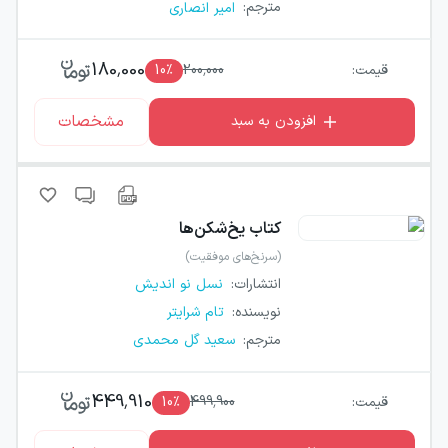
مترجم
:
امیر انصاری
180,000
قیمت:
200,000
٪
10
مشخصات
افزودن به سبد
کتاب
یخ‌شکن‌ها
(سرنخ‌های موفقیت)
انتشارات
:
نسل نو اندیش
نویسنده
:
تام شرایتر
مترجم
:
سعید گل محمدی
449,910
قیمت:
499,900
٪
10