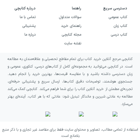
نگاه، اثر را به راهنمایی متمرکز بر مهارت آغاز
دسترسی سریع
راهنما
درباره کتابچی
کتاب عمومی
سوالات متداول
تماس با ما
مکالمه تبدیل می‌کند.
کتاب زبان
راهنمای خرید
پشتیبانی
خرید کتاب یخ‌شکن‌ها در بازاریابی
کتاب درسی
مجله کتابچی
درباره ما
چندسطحی به چه کسانی پیشنهاد
نقشه سایت
می‌شود؟
کتابچی مرجع آنلاین خرید کتاب برای تمام مقاطع تحصیلی و علاقه‌مندان به مطالعه
است. در کتابچی می‌توانید به مجموعه‌ای کامل از کتاب‌های درسی، کنکوری، عمومی و
اگر در حوزه بازاریابی شبکه‌ای فعالیت می‌کنید و
زبان دسترسی داشته باشید و با مقایسه قیمت‌ها، بهترین خرید را انجام دهید.
هنگام معرفی محصول یا فرصت شغلی نمی‌دانید
جستجوی هوشمند، توضیحات دقیق کتاب‌ها، ارسال سریع و پشتیبانی حرفه‌ای،
گفت‌وگو را با چه جمله‌ای آغاز کنید، این کتاب
تجربه‌ای مطمئن از خرید آنلاین کتاب را برای شما فراهم می‌کند. کتابچی کمک می‌کند
مطالعه به عادتی شیرین و ماندگار تبدیل شود؛ عادتی که با هر کتاب، آینده‌ای بهتر
می‌تواند با تمرکز بر یخ‌شکن‌ها برایتان مفید باشد.
می‌سازد.
همچنین اگر چند بار در جذب مشتری احتمالی یا
دعوت از او برای جلسه معرفی با پاسخ منفی
روبه‌رو شده‌اید، مطالعه این اثر فرصتی برای
استفاده از تمامی مطالب، تصاویر و محتوای سایت فقط برای مقاصد غیر تجاری و با ذکر منبع
بلامانع است.
بازنگری در کلمات و ساختار آغاز مکالمه فراهم