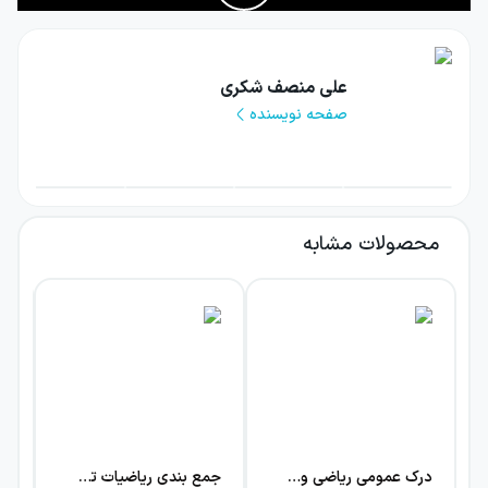
را در جهت سنجش میزان درک دانش‌آموزان آورده
است. در قسمت درس‌نامه نکات تکمیلی در جهت
علی منصف شکری
حل راحت‌تر تست‌ها آورده شده که نیاز به توجه
صفحه نویسنده
ویژه دارد.
نویسندگان این کتاب آقایان
آریان حیدری
،
علی
منصف شکری
،
میلاد منصوری
و
سعید عزیزی
محصولات مشابه
هستند. جلد اول این کتاب در
۶۳۹
صفحه و جلد
دوم
با
۵۸۴
صفحه، یک منبع ارزشمند و کارآمد
برای دانش‌آموزان است
.
ویژگی‌های ظاهری کتاب هرکول
ریاضیات تجربی جامع از انتشارات
راه اندیشه
جلد اول و دوم
درک عمومی ریاضی و فیزیک راه اندیشه
جمع بندی ریاضیات تجربی مهروماه