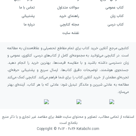
کتاب عمومی
سوالات متداول
تماس با ما
کتاب زبان
راهنمای خرید
پشتیبانی
کتاب درسی
مجله کتابچی
درباره ما
در نخستین قدم از حل مسئله، خواسته صورت
نقشه سایت
سوال و طراح تست بررسی شده تا یک مسیر
درست برای رسیدن به جواب آخر طراحی کنید.
کتابچی مرجع آنلاین خرید کتاب برای تمام مقاطع تحصیلی و علاقه‌مندان به مطالعه
است. در کتابچی می‌توانید به مجموعه‌ای کامل از کتاب‌های درسی، کنکوری، عمومی و
روش‌های پیشنهادی برای حل سوال، ترکیبی از
زبان دسترسی داشته باشید و با مقایسه قیمت‌ها، بهترین خرید را انجام دهید.
شیوه‌های مصوب کتاب درسی، تکنیک‌های
جستجوی هوشمند، توضیحات دقیق کتاب‌ها، ارسال سریع و پشتیبانی حرفه‌ای،
تست‌زنی و قلق‌های محاسباتی هستند؛ به‌طوری که
تجربه‌ای مطمئن از خرید آنلاین کتاب را برای شما فراهم می‌کند. کتابچی کمک می‌کند
مطالعه به عادتی شیرین و ماندگار تبدیل شود؛ عادتی که با هر کتاب، آینده‌ای بهتر
با محاسبات کم‌تر و در مدت‌زمان کوتاه‌تر به جواب
می‌سازد.
درست مسئله برسید. تمامی این روش‌ها با
فرمول‌ها و روابط ریاضی قابل اثبات هستند، یعنی
صرفا مطالب علمی در پاسخ‌نامه ارائه شده‌اند تا
استفاده از تمامی مطالب، تصاویر و محتوای سایت فقط برای مقاصد غیر تجاری و با ذکر منبع
بلامانع است.
درگیر حاشیه‌ها و چالش‌ها نباشید
.
Copyright © 2012 -
2026
Ketabchi.com