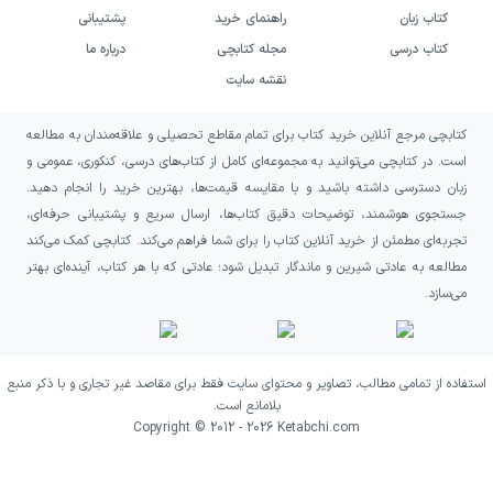
از انتشارات خیلی سبز به چه کسانی
کتاب زبان
راهنمای خرید
پشتیبانی
کتاب درسی
مجله کتابچی
درباره ما
پیشنهاد می‌شود؟
نقشه سایت
کتاب گام به گام دهم تجربی انتشارات خیلی سبز
کتابچی مرجع آنلاین خرید کتاب برای تمام مقاطع تحصیلی و علاقه‌مندان به مطالعه
برای دانش‌آموزانی سال
دهم
رشته
علوم تجربی
که
است. در کتابچی می‌توانید به مجموعه‌ای کامل از کتاب‌های درسی، کنکوری، عمومی و
به دنبال پاسخ سؤالات کتب درسی و یا نمونه
زبان دسترسی داشته باشید و با مقایسه قیمت‌ها، بهترین خرید را انجام دهید.
جستجوی هوشمند، توضیحات دقیق کتاب‌ها، ارسال سریع و پشتیبانی حرفه‌ای،
امتحانات تشریحی هستند، مناسب است. هدف
تجربه‌ای مطمئن از خرید آنلاین کتاب را برای شما فراهم می‌کند. کتابچی کمک می‌کند
این کتاب تکمیل یادگیری و آمادگی برای امتحانات
مطالعه به عادتی شیرین و ماندگار تبدیل شود؛ عادتی که با هر کتاب، آینده‌ای بهتر
تشریحی هم‌سطح امتحانات نهایی است و شامل
می‌سازد.
تست نمی‌شود.
استفاده از تمامی مطالب، تصاویر و محتوای سایت فقط برای مقاصد غیر تجاری و با ذکر منبع
بلامانع است.
Copyright © 2012 -
2026
Ketabchi.com