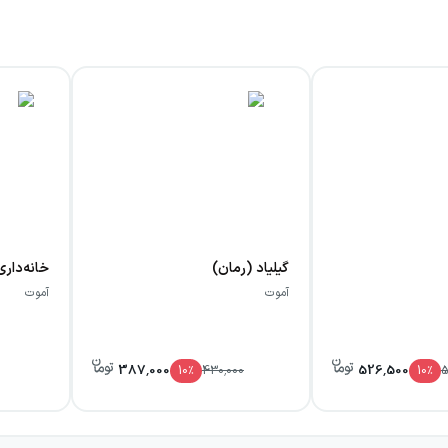
 سختی‌های بزرگ شدنش تا آشنایی و ازدواج با کشیش دنبال می‌کند.
ت حال شکل می‌گیرد. تضاد میان سرگردانی و سکون، بی‌خانمانی و 
یگاه انسان در جهان تبدیل می‌کنند.
اد، ارتباط داستانی دارد و زندگی شخصیت‌های این آثار در کنار یک
سرش نامه می‌نویسد؛ اما در لی لا، زندگی همسر او از زاویه‌ای دی
دازهای متفاوت دنبال کند.
ده و خاطرات تلخ گذشته شکل گرفته و از سوی دیگر به محیطی کوچ
گیلیاد (رمان)
خانه‌داری
اصله جریان دارد: چگونه می‌توان گذشته‌ای دشوار را پذیرفت و درعی
آموت
آموت
 را در مسیر زندگی شخصیت پیش می‌برد.
387,000
526,500
10
٪
430,000
10
٪
5
ی‌کند که تجربه‌هایش با بی‌ثباتی، تنهایی، وابستگی و جست‌وجوی م
ه‌ای که آشنایی با زندگی تازه او، بدون جدا کردنش از سال‌های 