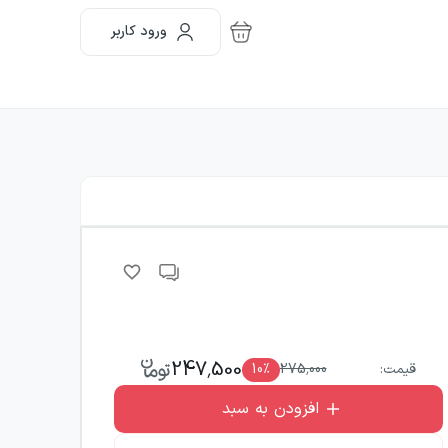
ورود کاربر
247,500
قیمت:
275,000
٪
10
افزودن به سبد