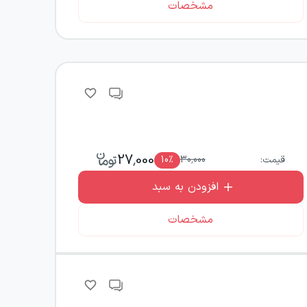
مشخصات
27,000
قیمت:
30,000
٪
10
افزودن به سبد
مشخصات