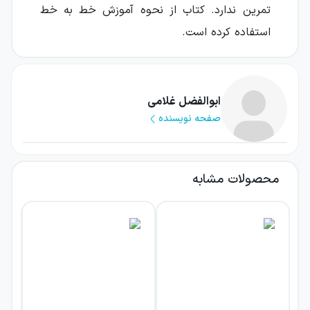
تمرین ندارد. کتاب از نحوه آموزش خط به خط
استفاده کرده است.
کتاب فارسی
زبان فارسی یکی از دروس اصلی در نظام آموزشی
ابوالفضل غلامی
صفحه نویسنده
ایران است که از دوران دبستان تدریس آن آغاز
شده و تا پایه دوازدهم ادامه می‌یابد. این درس
که جزئی از دروس عمومی به شمار می‌آید همراه با
محصولات مشابه
درس
ادبیات فارسی
، یکی از منابع سوالات کنکوری
می‌باشند. زبان فارسی و ادبیات در کنکور مجموعا
دارای ۲۵ سوال عمومی می‌باشند که این درس در
کنکور به طور میانگین دارای ۵ سوال می‌باشد.
تست‌های زبان فارسی در کنکور شامل موضوعات
دستور، زبان شناسی و نگارش می‌باشد. سوالات