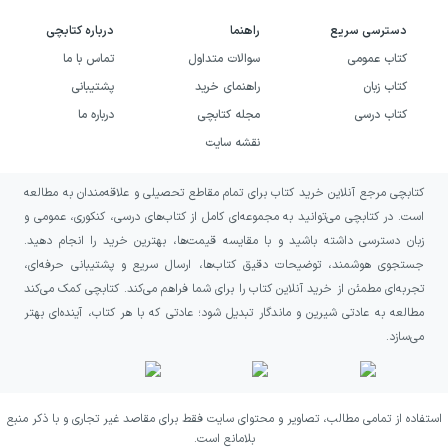
به صورت استاندارد بیان شده است. این کتاب را
دسترسی سریع
راهنما
درباره کتابچی
می‌توان کتابی برای غالب سطوح دانش آموزان
کتاب عمومی
سوالات متداول
تماس با ما
مفید دانست.
کتاب زبان
راهنمای خرید
پشتیبانی
کتاب درسی
مجله کتابچی
درباره ما
جمع بندی در مورد کتاب
نقشه سایت
در رابطه با جمع بندی در مورد کتاب فارسی یازدهم
کتابچی مرجع آنلاین خرید کتاب برای تمام مقاطع تحصیلی و علاقه‌مندان به مطالعه
شگفت انگیز می‌توان به نکات زیر اشاره نمود:
است. در کتابچی می‌توانید به مجموعه‌ای کامل از کتاب‌های درسی، کنکوری، عمومی و
زبان دسترسی داشته باشید و با مقایسه قیمت‌ها، بهترین خرید را انجام دهید.
درسنامه به صورت خط به خط بررسی شده
جستجوی هوشمند، توضیحات دقیق کتاب‌ها، ارسال سریع و پشتیبانی حرفه‌ای،
است که به بیان نکات، آرایه‌ها، لغات با
تجربه‌ای مطمئن از خرید آنلاین کتاب را برای شما فراهم می‌کند. کتابچی کمک می‌کند
اهمیت املایی و معنی لغت پرداخته است.
مطالعه به عادتی شیرین و ماندگار تبدیل شود؛ عادتی که با هر کتاب، آینده‌ای بهتر
ویژگی خوب این کتاب، ارائه مطالب دستوری
می‌سازد.
در قالب بخش‌های ادیبانه است که به صورت
کامل و مفید ارائه شده است.
تست‌های این کتاب بسیار محدود می‌باشند.
تست‌ها توانسته‌اند انواع تیپ‌های سوالات
استفاده از تمامی مطالب، تصاویر و محتوای سایت فقط برای مقاصد غیر تجاری و با ذکر منبع
بلامانع است.
کنکوری را پوشش دهند.