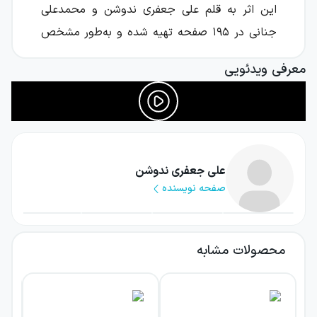
این اثر به قلم علی جعفری ندوشن و محمدعلی
جنانی در ۱۹۵ صفحه تهیه شده و به‌طور مشخص
برای دانش‌آموزان پایه
یازدهم
رشته‌های ریاضی و
معرفی ویدئویی
تجربی نوشته شده است. هدف کتاب روشن است:
رساندن دانش‌آموز به نمرهٔ کامل در امتحانات
نوبت اول، نوبت دوم و نهایی؛ آن هم با تمرکز بر
آموزش مفهومی قواعد، ترجمهٔ دقیق متن‌ها و حلِ
هدفمند تمرین‌ها و نمونه‌سوال‌های تشریحی.
علی جعفری ندوشن
صفحه نویسنده
ماجرای بیست عربی یازدهم تستی نیست؛ اما از
نظر پوشش نمونه‌سوال‌های تشریحی استاندارد و
نهایی کاملا دست‌ودل‌باز عمل کرده و برای «امتحان
محصولات مشابه
مدرسه و نهایی» همان چیزی است که نیاز دارید.
بررسی فهرست کتاب ماجرای بیست