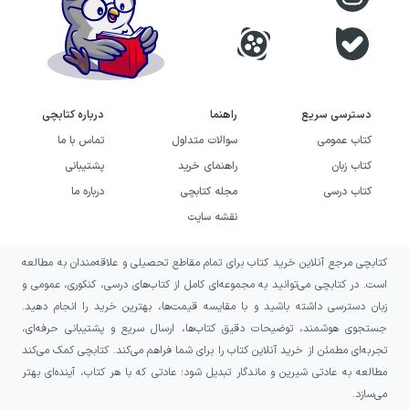
خیلی‌سبز فقط ارائه جواب نهایی نیست، بلکه با
ترجمه دقیق صورت‌سوال و گزینه‌ها، هر ابهام و
نکته گنگ را برطرف می‌کند تا حتی دانش‌آموزانی
که در ترجمه مهارت کمی دارند، بتوانند به‌راحتی
دسترسی سریع
راهنما
درباره کتابچی
منظور طراح را درک کنند.
کتاب عمومی
سوالات متداول
تماس با ما
کتاب زبان
راهنمای خرید
پشتیبانی
در این پاسخ‌نامه، علت انتخاب هر ترجمه توضیح
کتاب درسی
مجله کتابچی
درباره ما
داده می‌شود، نکات ظریف مانند تفاوت‌های
نقشه سایت
معنایی زمان فعل‌ها یا نقش‌های نحوی برجسته
می‌گردد و در سؤالات چندوجهی، مسیر حل
کتابچی مرجع آنلاین خرید کتاب برای تمام مقاطع تحصیلی و علاقه‌مندان به مطالعه
است. در کتابچی می‌توانید به مجموعه‌ای کامل از کتاب‌های درسی، کنکوری، عمومی و
به‌صورت گام‌به‌گام تشریح می‌شود. همچنین
زبان دسترسی داشته باشید و با مقایسه قیمت‌ها، بهترین خرید را انجام دهید.
مجموعه‌ای از نکات کلیدی در قالب درسنامه‌ها
جستجوی هوشمند، توضیحات دقیق کتاب‌ها، ارسال سریع و پشتیبانی حرفه‌ای،
مرور می‌شود تا دانش‌آموز با درک بهتر مفاهیم،
تجربه‌ای مطمئن از خرید آنلاین کتاب را برای شما فراهم می‌کند. کتابچی کمک می‌کند
مطالعه به عادتی شیرین و ماندگار تبدیل شود؛ عادتی که با هر کتاب، آینده‌ای بهتر
عملکرد بهتری در سؤالات بعدی داشته باشد. نتیجه
می‌سازد.
این رویکرد، یادگیری عمیق در دل ارزیابی است؛