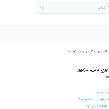
اشر این کتاب را چاپ کرده‌اند
برج بابل: نازنین
n
ت
:
چشمه
ه
:
فیودور داستایفسکی
یلدا بیدختی‌نژاد