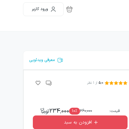
ورود کاربر
معرفی ویدئویی
5.0
از
1
نظر
234,000
قیمت:
260,000
٪
10
افزودن به سبد