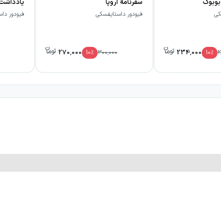
بوبوک
سفرنامهٔ اروپا
یادداشت‌
کی
فیودور داستایفسکی
فیودور دا
ایفسکی است که می‌توان آن را "تجربه فشرده‌ی روح انسان در لحظه
تان مونولوگ شناخته می‌شود.
270,000
234,000
10
٪
300,000
10
٪
2
زبان شاعرانه‌ی این اثر، شگفت‌زده می‌شوند اما هم‌زمان برخی آن را
ر جهان قرار گرفته است.
ی بدجنسی‌های مرد محبوبش را توجیه می‌کند، طوری که خود مرد هم
د، اگر شما فکرتان را به زبان بیاورید، با کلمات بیانش کنید، آن وق
ن آدم‌های مزخرفی هستیم و تحمل حقیقت را نداریم.
لوانی روسی بود که عربده زد: روی این خاک یک آدم زنده پیدا می‌