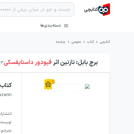
کتابچی
دسته‌بندی‌ها
›
›
›
کتابچی
کتاب
عمومی
چشمه
برج بابل: نازنین
اثر
فیودور داستایفسکی
3
ن
کتاب
azanin
انتشارا
نویسند
مترجم
: