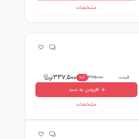
مشخصات
337,500
قیمت:
375,000
٪
10
افزودن به سبد
مشخصات