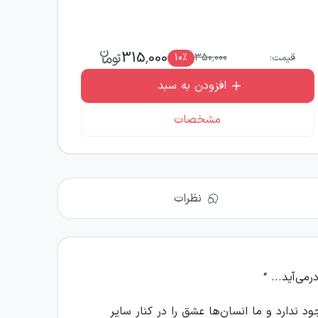
315,000
قیمت:
350,000
٪
10
افزودن به سبد
مشخصات
نظرات
می‌آید... “
 ندارد و ما انسان‌ها عشق را در کنار سایر