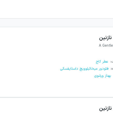
نازنین
A Gentle
ت
:
عطر کاج
ه
:
فئودور میخائیلوویچ داستایفسکی
بهناز ورشوی
نازنین