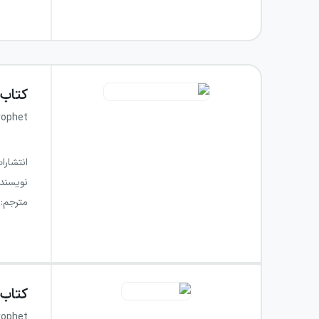
کتاب
rophet
انتشارا
نویسند
مترجم
:
کتاب
rophet