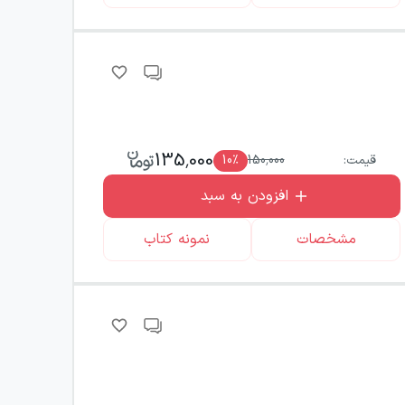
135,000
قیمت:
150,000
٪
10
افزودن به سبد
مشخصات
نمونه کتاب