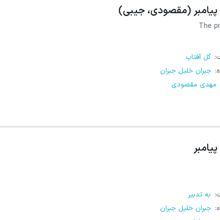
پیامبر (مقصودی، جیبی)
The p
ت
:
گل آفتاب
ه
:
جبران خلیل جبران
مهدی مقصودی
پیامبر
ت
:
به تدبیر
ه
:
جبران خلیل جبران