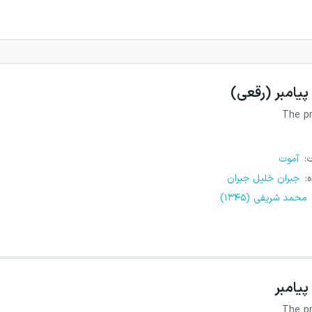
پیامبر (رقعی)
The p
ت
:
آموت
ه
:
جبران خلیل جبران
محمد شریفی (۱۳۴۵)
پیامبر
The p