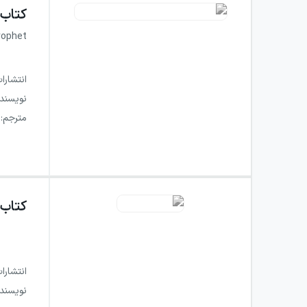
کتاب
rophet
انتشارا
نویسند
مترجم
:
کتاب
انتشارا
نویسند