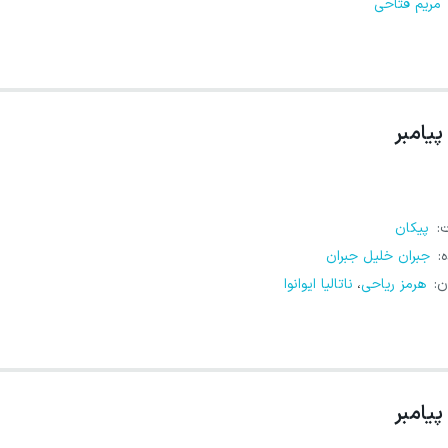
مریم فتاحی
پیامبر
ت
:
پیکان
ه
:
جبران خلیل جبران
ن
:
هرمز ریاحی
ناتالیا ایوانوا
،
پیامبر