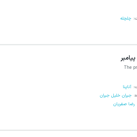
ت
:
چلچله
پیامبر
The p
ت
:
آناپنا
ه
:
جبران خلیل جبران
رضا صفریان