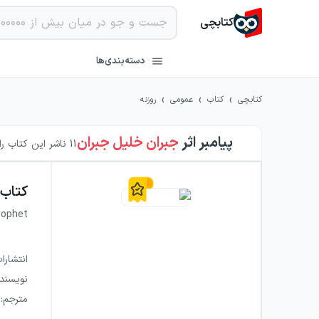
کتابچی
دسته‌بندی‌ها
›
›
›
کتابچی
کتاب
عمومی
روزنه
پیامبر
اثر
جبران خلیل جبران
11
ناشر این کتاب را 
کتاب
rophet
انتشارا
نویسند
مترجم
: