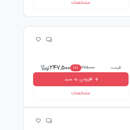
مشخصات
247,500
قیمت:
275,000
٪
10
افزودن به سبد
مشخصات