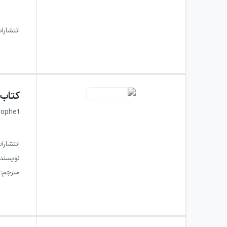
انتشارا
کتاب
rophet
انتشارا
نویسند
مترجم
: