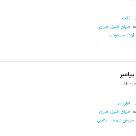
ت
:
ثالث
ه
:
جبران خلیل جبران
آزاده مسعودنیا
پیامبر
The p
ت
:
فراروان
ه
:
جبران خلیل جبران
مهوش شریعت پناهی