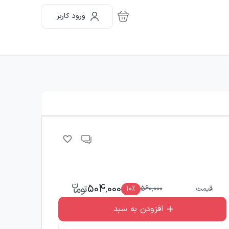
ورود کاربر
504,000
قیمت:
560,000
٪
10
افزودن به سبد