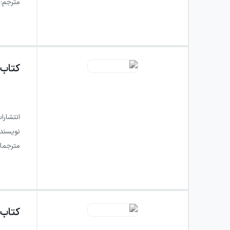
مترجم
:
کتاب
انتشارا
نویسند
مترجما
کتاب