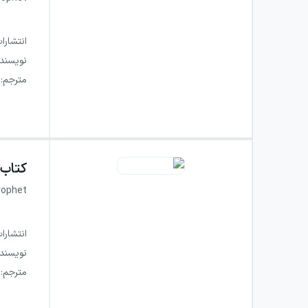
انتشارا
نویسند
مترجم
:
کتاب
rophet
انتشارا
نویسند
مترجم
: