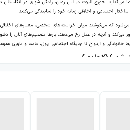
ختار اجتماعی و اخلاقی زمانه خود را نمایندگی می‌کنند.
ه‌رو می‌شود که می‌کوشند میان خواسته‌های شخصی، معیارهای اخلاقی
 می‌کند و آنچه در عمل رخ می‌دهد، بارها تصمیم‌های آنان را دشوا
ط خانوادگی و ازدواج تا جایگاه اجتماعی، پول، عادت و داوری عمومی 
) (۲جلدی)
 آن، زندگی گروه‌های گوناگون اجتماعی در کنار هم شکل می‌گیرد. کا
 و از خلال رفتارها و ارتباط‌هایشان، تصویری دقیق از جامعه ساخته
تگی‌هاست که بر سرنوشت افراد اثر می‌گذارد.
نی روشنفکر و آرمان‌گرا که تفاوت نگاهش با جامعه مادی‌گرا و متخ
ور می‌کند او را به نیمه گمشده‌اش نزدیک خواهد کرد، اما این انت
آرمان‌گرا، دل‌باخته روزاموند وینسی می‌شود؛ دختری زیبا اما خو