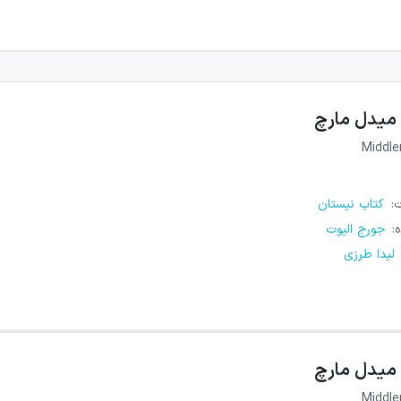
میدل مارچ
Middl
ت
:
کتاب نیستان
ه
:
جورج الیوت
لیدا طرزی
میدل مارچ
Middl