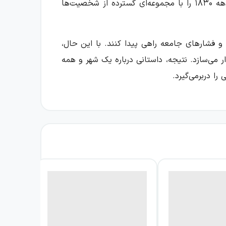
(۲جلدی) تجربه‌ای عمیق و چندلایه پیش روی شما می‌گذارد. جورج الیوت در این رمان، زندگی شهری در انگلستان دهه ۱۸۳۰ را با مجموعه‌ای گسترده از شخصیت‌ها
 و فشارهای جامعه راهی پیدا کنند. با این حال،
ر می‌سازد. نتیجه، داستانی درباره یک شهر و همه
را دربرمی‌گیرد.
رگران، مغازه‌داران، طبقه متوسط در حال شکوفایی
 می‌شود. شهر در این کتاب تنها پس‌زمینه ماجرا
اصم پیرامون، او را به انتخابی دشوار می‌رساند.
خاب به رابطه‌ای کابوس‌وار تبدیل می‌شود. در خط
دبین و سطحی. ازدواج این دو نیز به‌جای تحقق