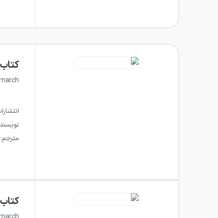
کتاب
emarch
انتشارا
نویسند
مترجم
:
کتاب
emarch