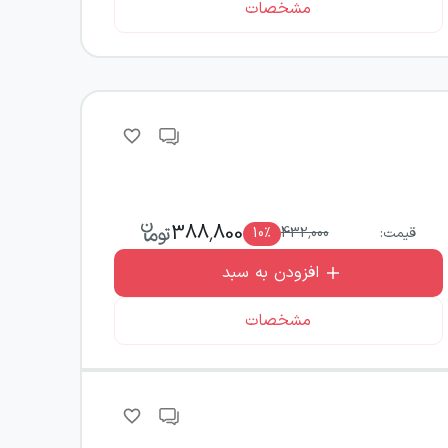
مشخصات
388,800
قیمت:
432,000
٪
10
افزودن به سبد
مشخصات