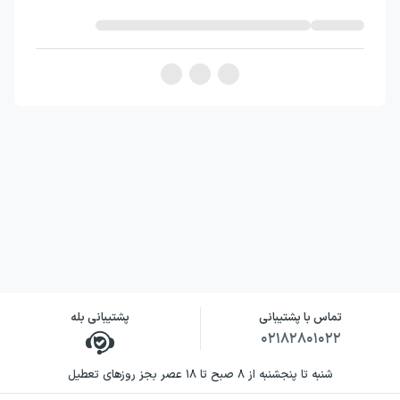
نویسنده کتاب مرسو چه کسی را
کشت؟
کمال داوود در این رمان، به‌جای تمرکز بر چهره
شناخته‌شده قاتل، صدای برادر قربانی را در مرکز
قرار می‌دهد. دغدغه اصلی او بازگرداندن نام و
فردیت به مردی است که در روایت مشهور، تنها با
عنوانی کلی شناخته می‌شود. این رویکرد، نشان
می‌دهد که نویسنده چگونه از یک خلأ روایی برای
طرح پرسش‌هایی درباره حافظه، عدالت و هویت
استفاده می‌کند.
زبان و لحن اثر بر تک‌گویی‌های هارون،
تماس با پشتیبانی
پشتیبانی بله
۰۲۱۸۲۸۰۱۰۲۲
بازگشت‌های ذهنی و بیان صریح احساسات او
استوار است. کمال داوود از اندوه شخصی، خشم
شنبه تا پنجشنبه از ۸ صبح تا ۱۸ عصر بجز روزهای تعطیل