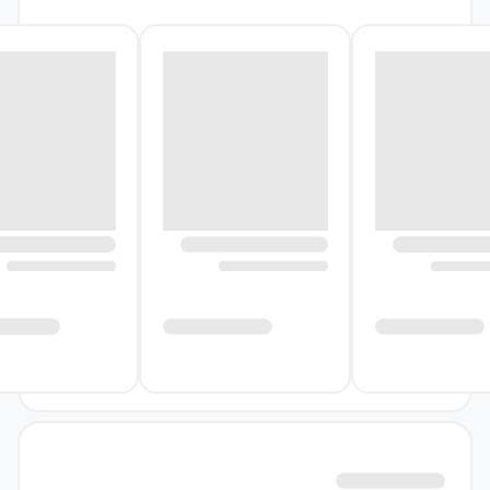
درباره کتاب مرسو چه کسی را
کشت؟
بیش از نیم قرن از حادثه‌ای گذشته است که در آن
مرسو، ضدقهرمان رمان کلاسیک آلبر کامو، مردی
عرب را به قتل رساند؛ اما در روایت‌های باقی‌مانده،
همه‌چیز چنان پیش رفت که نام قاتل در ذهن‌ها
ماند و قربانی به «مرد عرب» تقلیل یافت. کمال
داوود با بازگشت به همین نقطه، پرسشی بنیادی
مطرح می‌کند: چرا یک مرده به یاد آورده می‌شود و
مرده دیگر، حتی از داشتن نام محروم می‌ماند؟
هارون، برادر قربانی، از کودکی زیر سایه خاطره
موسی زندگی کرده است. او برای برادرش نامی
انتخاب می‌کند و می‌کوشد داستانی به او ببخشد؛