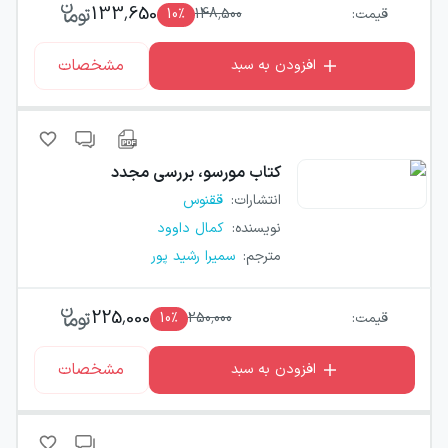
133,650
قیمت:
148,500
٪
10
مشخصات
افزودن به سبد
کتاب
مورسو، بررسی مجدد
انتشارات
:
ققنوس
نویسنده
:
کمال داوود
مترجم
:
سمیرا رشید پور
225,000
قیمت:
250,000
٪
10
مشخصات
افزودن به سبد