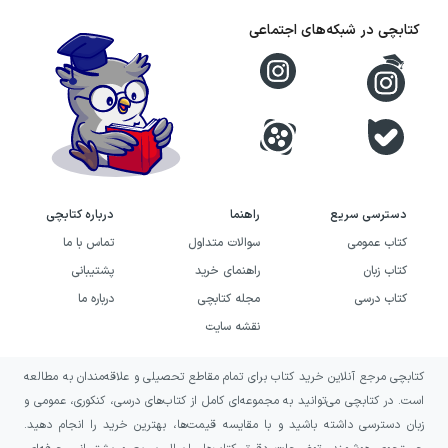
اجتماعی و بیگانگی درونی او روایتی منسجم
کتابچی در شبکه‌های اجتماعی
می‌سازد؛ روایتی که هم به یک داستان ادبی
پیشین پاسخ می‌دهد و هم زندگی مردی را دنبال
می‌کند که می‌خواهد برادرش را از فراموشی نجات
دهد.
خرید کتاب مرسو چه کسی را
کشت؟ به چه کسانی پیشنهاد
دسترسی سریع
راهنما
درباره کتابچی
می‌شود؟
کتاب عمومی
سوالات متداول
تماس با ما
کتاب زبان
راهنمای خرید
پشتیبانی
اگر به رمان‌هایی درباره هویت، استعمار، حافظه
کتاب درسی
مجله کتابچی
درباره ما
تاریخی و صدای قربانیان خاموش علاقه دارید،
نقشه سایت
مرسو چه کسی را کشت؟ می‌تواند انتخابی مناسب
کتابچی مرجع آنلاین خرید کتاب برای تمام مقاطع تحصیلی و علاقه‌مندان به مطالعه
برای شما باشد. این کتاب برای خوانندگانی جذاب
است. در کتابچی می‌توانید به مجموعه‌ای کامل از کتاب‌های درسی، کنکوری، عمومی و
است که از روایت‌های روان‌شناختی، تک‌گویی‌های
زبان دسترسی داشته باشید و با مقایسه قیمت‌ها، بهترین خرید را انجام دهید.