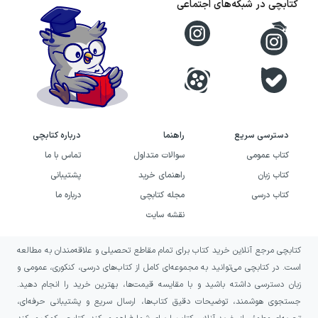
کتابچی در شبکه‌های اجتماعی
هر مبحث به‌ترتیب از ساده به سخت مرتب
شده‌اند. تنوعی که در تیپ‌های تستی فیزیک پایه
ریاضی تست خیلی‌سبز می‌بینیم بسیار بالاست:
تست‌های محاسباتی سریع، سوال‌های مفهومی و
عمیق، پرسش‌های خلاقانه و چالشی، تست‌های
ترکیبی و سوال‌های کنکوری.
دسترسی سریع
راهنما
درباره کتابچی
کتاب عمومی
سوالات متداول
تماس با ما
کتاب زبان
راهنمای خرید
پشتیبانی
کتاب درسی
مجله کتابچی
درباره ما
نقشه سایت
کتابچی مرجع آنلاین خرید کتاب برای تمام مقاطع تحصیلی و علاقه‌مندان به مطالعه
است. در کتابچی می‌توانید به مجموعه‌ای کامل از کتاب‌های درسی، کنکوری، عمومی و
تست‌های کتاب ترکیبی از سوال‌های تالیفی
زبان دسترسی داشته باشید و با مقایسه قیمت‌ها، بهترین خرید را انجام دهید.
استاندارد و پرسش‌های منتخب کنکور از دوره‌های
جستجوی هوشمند، توضیحات دقیق کتاب‌ها، ارسال سریع و پشتیبانی حرفه‌ای،