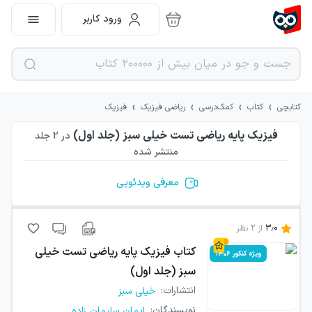
ورود کاربر
›
›
›
›
کتابچی
کتاب
کمک‌درسی
ریاضی فیزیک
فیزیک
فیزیک پایه ریاضی تست خیلی سبز (جلد اول)
در
2
جلد
منتشر شده
معرفی ویدئویی
3.0
از
2
نظر
کتاب
فیزیک پایه ریاضی تست خیلی
ویژه کنکور ۱۴۰۶
سبز (جلد اول)
انتشارات
:
خیلی سبز
...
نویسندگان
:
ایمان سلیمان زاده