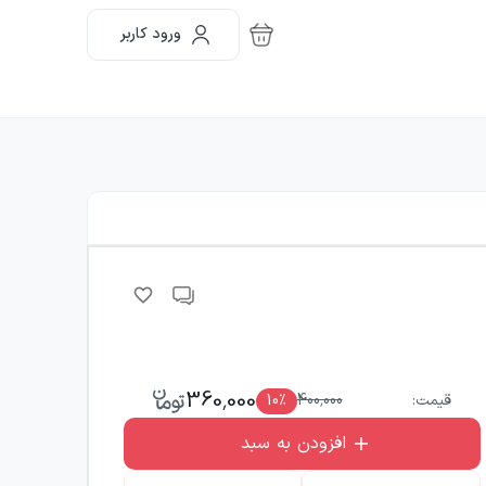
ورود کاربر
360,000
قیمت:
400,000
٪
10
افزودن به سبد