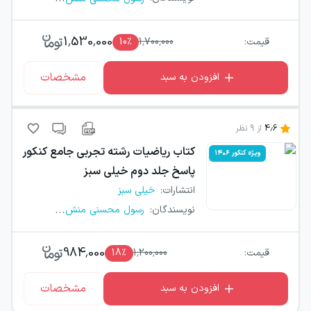
1,530,000
قیمت:
1,700,000
٪
10
مشخصات
افزودن به سبد
4.6
از
9
نظر
کتاب
ریاضیات رشته تجربی جامع کنکور
ویژه کنکور ۱۴۰۶
پاسخ جلد دوم خیلی سبز
انتشارات
:
خیلی سبز
...
نویسندگان
:
رسول محسنی منش
984,000
قیمت:
1,200,000
٪
18
مشخصات
افزودن به سبد