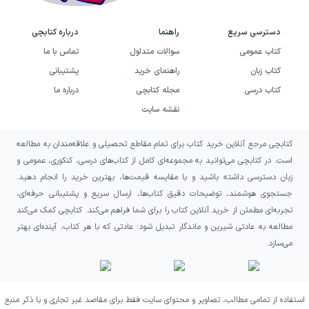
بانک سوال کتاب ریاضیات رشته تجربی جامع
جلد اول
کنکور خیلی ‌سبز
دسترسی سریع
راهنما
درباره کتابچی
کتاب عمومی
سوالات متداول
تماس با ما
بانک سوال ریاضیات رشته تجربی جامع
کتاب زبان
راهنمای خرید
پشتیبانی
کنکور انتشارات
خیلی ‌سبز
، مجموعه‌ای غنی
کتاب درسی
مجله کتابچی
درباره ما
از انواع تیپ‌ها و سوژه‌های سوالی را در بر
نقشه سایت
می‌گیرد و به‌تنهایی برای افزایش تسلط و
کتابچی مرجع آنلاین خرید کتاب برای تمام مقاطع تحصیلی و علاقه‌مندان به مطالعه
تقویت مهارت‌های تست‌زنی شما، کافی
است. در کتابچی می‌توانید به مجموعه‌ای کامل از کتاب‌های درسی، کنکوری، عمومی و
خواهد بود. انواع تیپ‌های سوالی را در کتاب
زبان دسترسی داشته باشید و با مقایسه قیمت‌ها، بهترین خرید را انجام دهید.
جستجوی هوشمند، توضیحات دقیق کتاب‌ها، ارسال سریع و پشتیبانی حرفه‌ای،
می‌بینیم؛ سوال‌هایی همچون تست‌های
تجربه‌ای مطمئن از خرید آنلاین کتاب را برای شما فراهم می‌کند. کتابچی کمک می‌کند
ترکیبی، مفهومی، محاسباتی و چالشی. این
مطالعه به عادتی شیرین و ماندگار تبدیل شود؛ عادتی که با هر کتاب، آینده‌ای بهتر
تنوع در کم‌تر کتابی موجود است و همین
می‌سازد.
مسئله به یکی از دلایل موفقیت اثر حاضر
تبدیل شده و به استقبال فوق‌العاده و
استفاده از تمامی مطالب، تصاویر و محتوای سایت فقط برای مقاصد غیر تجاری و با ذکر منبع