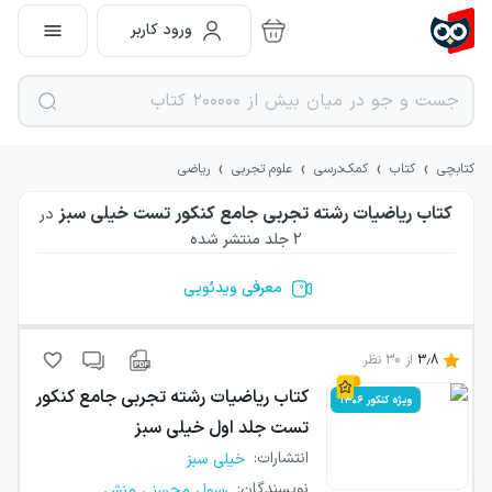
ورود کاربر
›
›
›
›
کتابچی
کتاب
کمک‌درسی
علوم تجربی
ریاضی
کتاب ریاضیات رشته تجربی جامع کنکور تست خیلی سبز
در
2
جلد منتشر شده
معرفی ویدئویی
3.8
از
30
نظر
کتاب
ریاضیات رشته تجربی جامع کنکور
ویژه کنکور ۱۴۰۶
تست جلد اول خیلی سبز
انتشارات
:
خیلی سبز
...
نویسندگان
:
رسول محسنی منش