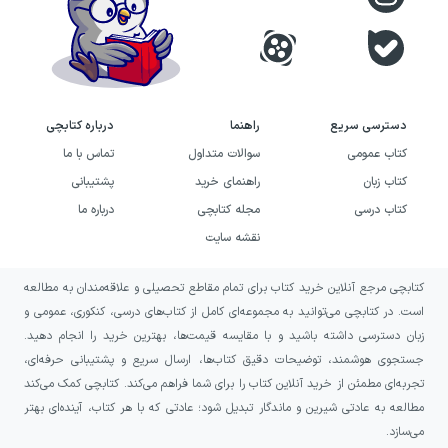
بررسی پاسخ‌نامه تشریحی کتاب
دسترسی سریع
راهنما
درباره کتابچی
ماجرای بیست عربی دوازدهم خیلی
کتاب عمومی
سوالات متداول
تماس با ما
سبز
کتاب زبان
راهنمای خرید
پشتیبانی
کتاب درسی
مجله کتابچی
درباره ما
پاسخ‌نامه تشریحی کتاب ماجرای بیست عربی
نقشه سایت
دوازدهم خیلی سبز، فقط فهرستی از جواب‌ها
نیست؛ بلکه به‌نوعی ادامهٔ فرآیند آموزش کتاب
کتابچی مرجع آنلاین خرید کتاب برای تمام مقاطع تحصیلی و علاقه‌مندان به مطالعه
است. در کتابچی می‌توانید به مجموعه‌ای کامل از کتاب‌های درسی، کنکوری، عمومی و
محسوب می‌شود. هر سؤال، با نگاهی تحلیلی
زبان دسترسی داشته باشید و با مقایسه قیمت‌ها، بهترین خرید را انجام دهید.
بررسی شده و علاوه بر ارائه پاسخ صحیح، منطق
جستجوی هوشمند، توضیحات دقیق کتاب‌ها، ارسال سریع و پشتیبانی حرفه‌ای،
پشت انتخاب آن نیز توضیح داده شده است.
تجربه‌ای مطمئن از خرید آنلاین کتاب را برای شما فراهم می‌کند. کتابچی کمک می‌کند
مطالعه به عادتی شیرین و ماندگار تبدیل شود؛ عادتی که با هر کتاب، آینده‌ای بهتر
نویسندگان تلاش کرده‌اند با واکاوی گزینه‌های
می‌سازد.
نادرست، سطح درک دانش‌آموز را از هر مبحث