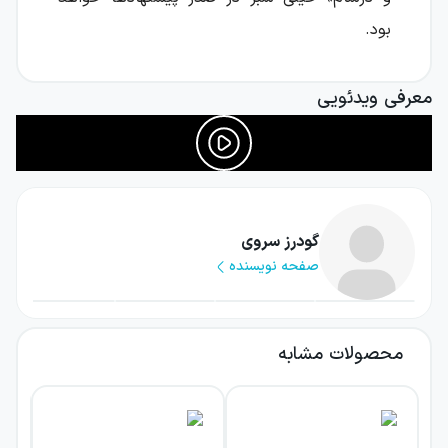
بود.
نویسندگان با تکیه بر تجربه آموزشی خود، اثری
معرفی ویدئویی
خلق کرده‌اند که نه فقط آموزش عربی، بلکه تضمین
نمره ۲۰ را هدف قرار داده است. این کتاب با
نگاهی آموزشی، امتحانی طراحی شده و می‌کوشد
مفاهیم را به زبان ساده، روان و کاربردی آموزش
دهد تا عربی از یک درس سخت به یک نقطه قوت
گودرز سروی
صفحه نویسنده
تبدیل شود.
این کتاب که توسط
گودرز سروی
و
محمدعلی
جنانی
به نگارش درآمده، با هدف اصلی آموزش
محصولات مشابه
عمیق، تمرین هدفمند و آمادگی ۱۰۰٪ برای امتحان
نهایی عربی تالیف شده است.