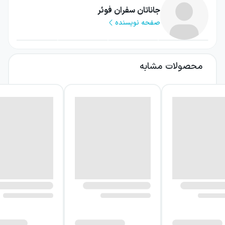
می‌کند که پس از کشته‌شدن پدرش در حملات
جاناتان سفران فوئر
صفحه نویسنده
یازده سپتامبر، تلاش می‌کند از راه حل‌کردن معمای
کلید، ارتباط خود را با او حفظ کند. این رمان
هم‌زمان درباره فقدان، خاطره، جنگ و نیاز انسان
محصولات مشابه
به یافتن معنایی برای رنج است؛ اما نگاه خود را
در محدوده یک حادثه یا یک شهر متوقف نمی‌کند.
درباره کتاب بسیار بلند و فوق‌العاده
نزدیک
اسکار شل کودکی معمولی نیست. او به اختراع،
حشره‌شناسی، نامه‌نگاری، صلح‌طلبی، تاریخ طبیعی،
نوازندگی، کارآگاهی، گیاه‌خواری و جمع‌آوری
پروانه‌ها علاقه دارد. همین مجموعه علایق، ذهنی
کنجکاو و چندوجهی از او می‌سازد؛ ذهنی که در