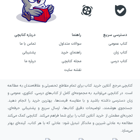
اهمیت بالایی برخوردار است چرا که یک کتاب همه چیز
تمام کمک آموزشی علاوه بر درسنامه استاندارد کمک
آموزشی به شما درست خواندن، درست تست زدن و در
نهایت کسب نمره‌های عالی در مدرسه یا آزمون کنکور را
دسترسی سریع
راهنما
درباره کتابچی
هدیه خواهد نمود.
کتاب عمومی
سوالات متداول
تماس با ما
کتاب زبان
راهنمای خرید
پشتیبانی
انتشارات دریافت یک مرجع عالی برای خرید اینترنتی
کتاب درسی
مجله کتابچی
درباره ما
کتاب‌های کمک آموزشی نظیر تناسب مفهومی و قرابت
نقشه سایت
معنایی تالیف دکتر هامون سبطی، املا و لغت در زبان
کتابچی مرجع آنلاین خرید کتاب برای تمام مقاطع تحصیلی و علاقه‌مندان به مطالعه
فارسی در آزمون سراسری، بیست زبان و ادبیات فارسی،
است. در کتابچی می‌توانید به مجموعه‌ای کامل از کتاب‌های درسی، کنکوری، عمومی و
پرسش‌های چهارگزینه‌های زبان و ادبیات فارسی و اتاق
زبان دسترسی داشته باشید و با مقایسه قیمت‌ها، بهترین خرید را انجام دهید.
تمرین زبان فارسی است. کتاب‌های نام برده شده به
جستجوی هوشمند، توضیحات دقیق کتاب‌ها، ارسال سریع و پشتیبانی حرفه‌ای،
تجربه‌ای مطمئن از خرید آنلاین کتاب را برای شما فراهم می‌کند. کتابچی کمک می‌کند
دانش آموزان کمک می‌کنند تا نحوه درست خواندن
مطالعه به عادتی شیرین و ماندگار تبدیل شود؛ عادتی که با هر کتاب، آینده‌ای بهتر
شعر را بیاموزند، با لغت‌های جدید آشنا شوند و بسیاری
می‌سازد.
از تست‌های مفهومی و غافلگیر کننده آزمون سراسری را