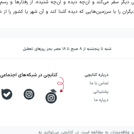
 دیگر سفر می‌کند و آن‌چه دیده و آن‌چه شنیده، از رفتارها و رسم
ران را با سرزمین‌هایی که دیده آشنا کند و آن شهر یا کشور را از 
رزمین‌هایی که به آن‌ها سفر کرده است قلمداد می‌شود، اما به تعب
شنبه تا پنجشنبه از ۸ صبح تا ۱۸ عصر بجز روزهای تعطیل
 ویژگی‌های زیست محیطی و خصوصیات جغرافیایی آن در ژانر سفرن
 ژانر سفرنامه نویسی مرزهای ثابتی نداشته باشد. به طور مثال
سفه و ادیان و عرفان و جغرافیای سرزمین مذکور، تشخیص زمان پا
کتابچی در شبکه‌های اجتماعی
درباره کتابچی
تماس با ما
پشتیبانی
درباره ما
ریخ نیز شهرت دارد در قرن پنجم قبل از میلاد به نگارش در آورده ا
مروزه بعد از بیست و شش قرن همچنان پابرجا است و ژانر سفرنامه
علاقه‌مندان به مطالعه است. در کتابچی می‌توانید به