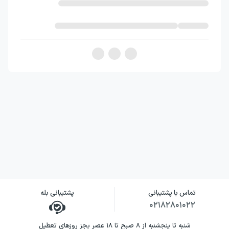
هم پیوند می‌دهد. نویسندگان به جای آن‌که مسیر
رشد شخصیت اصلی را ساده و بی‌دردسر نشان
دهند، او را در موقعیت‌هایی قرار می‌دهند که باید
میان فرار از مشکلات و مواجهه با آن‌ها انتخاب
کند.
همراهی طنز و دغدغه‌های واقعی نوجوانی، رویکرد
این کتاب را برای خوانندگانی جذاب می‌کند که
داستان‌های مدرسه‌ای را با شخصیت اصلی
پرمسئله و پرانرژی می‌پسندند. رِیف نه قهرمانی
بی‌اشتباه است و نه همیشه می‌تواند شرایط را
کنترل کند؛ همین ویژگی، تجربه‌های او را
تماس با پشتیبانی
پشتیبانی بله
ملموس‌تر و مسیر تغییرش را قابل‌دنبال‌کردن
۰۲۱۸۲۸۰۱۰۲۲
می‌کند.
شنبه تا پنجشنبه از ۸ صبح تا ۱۸ عصر بجز روزهای تعطیل