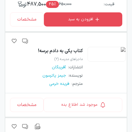
487,500
قیمت:
650,000
٪
25
مشخصات
افزودن به سبد
کتاب
یکی به دادم برسه!
ماجراهای مدرسه (۲)
انتشارات
:
آفرینگان
نویسنده
:
جیمز پاترسون
مترجم
:
فریده خرمی
مشخصات
موجود شد اطلاع بده