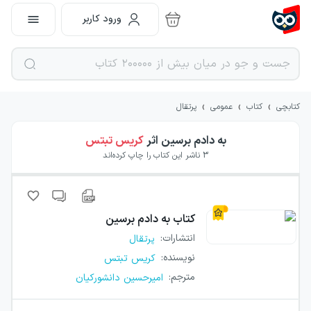
ورود کاربر
›
›
›
کتابچی
کتاب
عمومی
پرتقال
به دادم برسین
اثر
کریس تبتس
3
ناشر این کتاب را چاپ کرده‌اند
کتاب
به دادم برسین
انتشارات
:
پرتقال
نویسنده
:
کریس تبتس
مترجم
:
امیرحسین دانشورکیان