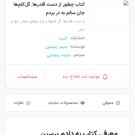
کتاب
چطور از دست قلدرها٬ گل‌کلم‌ها
جان سالم به در بردم
از دست قلدرها، گل کلم‌ها و تپه مارهای خوش خط و
خال
انتشارات
:
گیسا
نویسنده
:
جیمز پترسون
مترجم
:
نجمه رمضانی
مشخصات
موجود شد اطلاع بده
معرفی
محصولات مشابه
نظرات
معرفی کتاب به دادم برسین