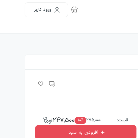
ورود کاربر
247,500
قیمت:
275,000
٪
10
افزودن به سبد