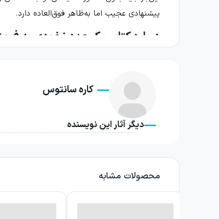
پیشنهادی عجیب اما به‌ظاهر فوق‌العاده دارد.
درباره کتاب یک عدد نخودی به فر
اسکار پسری خجالتی، آرام و کمی دست‌وپاچلفتی
دوستی آن‌ها را جذاب می‌کند. آن‌ها همیشه با
کاره سانتوس
تصمیم‌گیری‌ها کمکش کند. ارتباط آن‌ها از طریق ای
ایده اصلی داستان از یک احساس آشنا شروع می‌شو
دیگر آثار این نویسنده
اسکار از نخودی عصبانی است و برای این عصبانیت
قابل‌تأمل می‌سازد. آیا می‌توان یک عضو خانواده
می‌کند تا نتیجه تصمیم او را دنبال کند.
محصولات مشابه
زبان ساده و طنزآمیز کتاب، تجربه خواندن را برای
مشکل پیش‌آمده راه‌های مختلفی را در نظر می‌گ
دوباره فکر کنند. همین روند، داستان را به تجربه‌ا