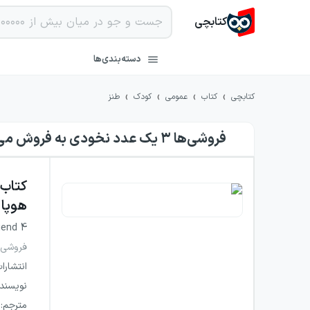
کتابچی
دسته‌بندی‌ها
›
›
›
›
کتابچی
کتاب
عمومی
کودک
طنز
فروشی‌ها ۳ یک عدد نخودی به فروش می‌رسد هوپا
کتاب
هوپا
riend 4
فروشی‌ه
انتشارا
نویسند
مترجم
: