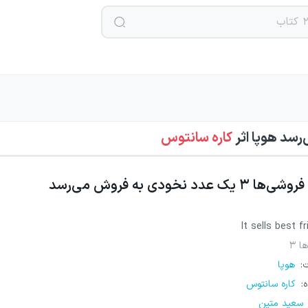
اثر
کاره سانتوس
فروشی‌ها ۳ یک عدد نخودی به فروش می‌رسد
It sells best f
ا ۳
ت
:
هوپا
ه
:
کاره سانتوس
سعید متین