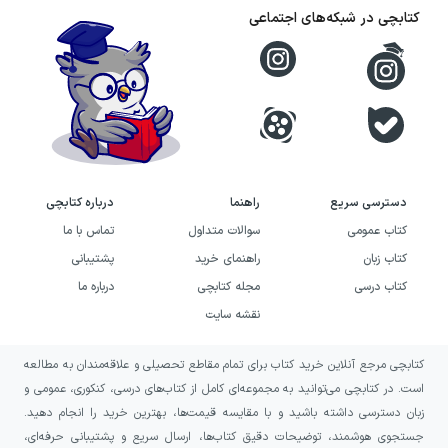
کتابچی در شبکه‌های اجتماعی
ماجراهای غیرمعمول علاقه دارند. اگر دنبال کتابی
هستید که بدون لحن آموزشی مستقیم، درباره
مهربانی و پیامدهای بدرفتاری صحبت کند، این
داستان می‌تواند تجربه‌ای سرگرم‌کننده و قابل تأمل
برایتان فراهم کند. فضای فانتزی و شوخی‌های
اغراق‌آمیز آن، به‌ویژه برای خوانندگانی جذاب است
دسترسی سریع
راهنما
درباره کتابچی
که از داستان‌های پرحادثه و کمی بازیگوشانه لذت
کتاب عمومی
سوالات متداول
تماس با ما
می‌برند.
کتاب زبان
راهنمای خرید
پشتیبانی
کتاب درسی
مجله کتابچی
درباره ما
این کتاب همچنین برای والدین و مربیانی مناسب
نقشه سایت
است که می‌خواهند پس از خواندن، درباره تفاوت
شوخی و آزار، اثر رفتارهای نادرست و اهمیت
کتابچی مرجع آنلاین خرید کتاب برای تمام مقاطع تحصیلی و علاقه‌مندان به مطالعه
است. در کتابچی می‌توانید به مجموعه‌ای کامل از کتاب‌های درسی، کنکوری، عمومی و
همدلی با کودکان گفت‌وگو کنند. انتظار شما از این
زبان دسترسی داشته باشید و با مقایسه قیمت‌ها، بهترین خرید را انجام دهید.
اثر باید داستانی کوتاه، تصویری، پر از
جستجوی هوشمند، توضیحات دقیق کتاب‌ها، ارسال سریع و پشتیبانی حرفه‌ای،