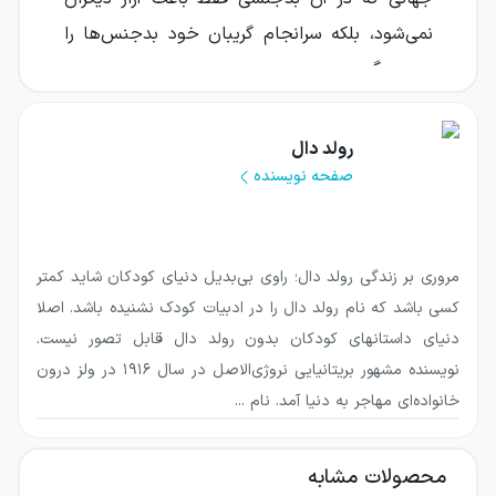
نمی‌شود، بلکه سرانجام گریبان خود بدجنس‌ها را
هم می‌گیرد.
محور داستان، آقا و خانم توییت هستند؛ زن و
رولد دال
مردی زشت، بداخلاق و آزارگر که از اذیت‌کردن
صفحه نویسنده
دیگران لذت می‌برند. آن‌ها در خانه‌ای بدون پنجره
زندگی می‌کنند و باغی پر از کنگر تیغ‌دار و گزنه
دارند. این زوج عجیب حتی با یکدیگر هم مهربان
مروری بر زندگی رولد دال؛ راوی بی‌‎بدیل دنیای کودکان شاید کمتر
نیستند و هرکدام پیوسته برای ترساندن و
کسی باشد که نام رولد دال را در ادبیات کودک نشنیده باشد. اصلا
ناراحت‌کردن دیگری نقشه می‌کشد.
دنیای داستان‎های کودکان بدون رولد دال قابل تصور نیست.
نویسنده مشهور بریتانیایی نروژی‌الاصل در سال ۱۹۱۶ در ولز درون
درباره کتاب بدجنس‌ها
خانواده‌ای مهاجر به دنیا آمد. نام ...
بدجنس‌ها داستانی طنز برای کودکان و نوجوانان
محصولات مشابه
است که رفتارهای زشت و آزاردهنده را در قالب