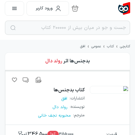
ورود کاربر
›
›
›
کتابچی
کتاب
عمومی
افق
بدجنس‌ها
اثر
رولد دال
کتاب
بدجنس‌ها
انتشارات
:
افق
نویسنده
:
رولد دال
مترجم
:
محبوبه نجف خانی
346,500
قیمت:
385,000
٪
10