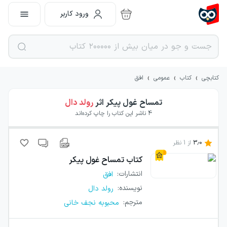
ورود کاربر
›
›
›
کتابچی
کتاب
عمومی
افق
تمساح غول پیکر
اثر
رولد دال
4
ناشر این کتاب را چاپ کرده‌اند
3.0
از
1
نظر
کتاب
تمساح غول پیکر
انتشارات
:
افق
نویسنده
:
رولد دال
مترجم
:
محبوبه نجف خانی