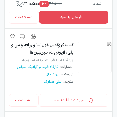
310,500
قیمت:
345,000
٪
10
مشخصات
افزودن به سبد
کتاب
کروکدیل غول‌آسا و رزافه و من و
پلی، ازیوتروت، مین‌پین‌ها
و رزافه و من و پلی، ازیو تروت، مین پین‌ها
انتشارات
:
کارگاه فیلم و گرافیک سپاس
نویسنده
:
رولد دال
مترجم
:
علی هداوند
مشخصات
موجود شد اطلاع بده