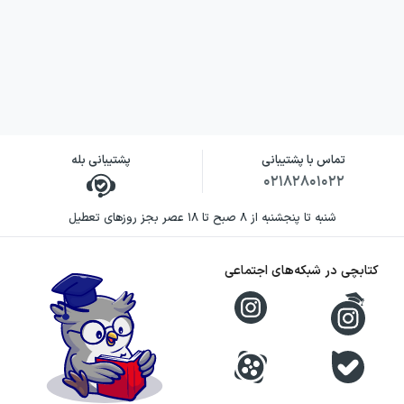
استیو رولی در این رمان، داستان را بر تجربه
عاطفی تدی و رابطه نزدیک او با لیلی متمرکز کرده
است. شیوه او بر ترکیب گفت‌وگوهای روزمره،
موقعیت‌های شخصی و تصویر استعاری اختاپوس
استوار است. نویسنده به‌جای فاصله گرفتن از
تماس با پشتیبانی
پشتیبانی بله
احساسات دشوار، خواننده را به فضای ذهنی مردی
۰۲۱۸۲۸۰۱۰۲۲
می‌برد که هم از دست دادن را پیش‌بینی می‌کند و
شنبه تا پنجشنبه از ۸ صبح تا ۱۸ عصر بجز روزهای تعطیل
هم می‌کوشد در برابر آن مقاومت کند.
کتابچی در شبکه‌های اجتماعی
نگاه رولی به تنهایی، دلبستگی و سوگ، از مسیر
جزئیات زندگی تدی شکل می‌گیرد؛ از رابطه‌اش با
تراپیست و قرارهای عاشقانه گرفته تا
گفت‌وگوهایش با لیلی و اختاپوس. به همین
دلیل، کتاب برای خوانندگانی که به داستان‌های