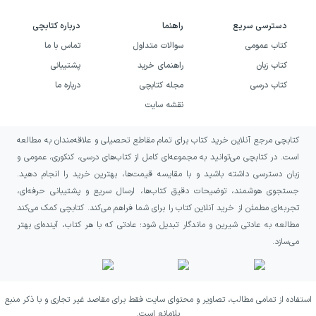
شخصیت‌محور و عاطفی علاقه دارند، فرصتی برای
دسترسی سریع
راهنما
درباره کتابچی
دنبال کردن یک تجربه انسانی پیچیده فراهم
کتاب عمومی
سوالات متداول
تماس با ما
می‌کند.
کتاب زبان
راهنمای خرید
پشتیبانی
خرید کتاب لیلی و اختاپوس به چه
کتاب درسی
مجله کتابچی
درباره ما
نقشه سایت
کسانی پیشنهاد می‌شود؟
کتابچی مرجع آنلاین خرید کتاب برای تمام مقاطع تحصیلی و علاقه‌مندان به مطالعه
اگر به رمان‌هایی درباره رابطه عمیق انسان و
است. در کتابچی می‌توانید به مجموعه‌ای کامل از کتاب‌های درسی، کنکوری، عمومی و
حیوانات خانگی علاقه دارید، «لیلی و اختاپوس»
زبان دسترسی داشته باشید و با مقایسه قیمت‌ها، بهترین خرید را انجام دهید.
می‌تواند انتخابی مناسب برای شما باشد. این
جستجوی هوشمند، توضیحات دقیق کتاب‌ها، ارسال سریع و پشتیبانی حرفه‌ای،
تجربه‌ای مطمئن از خرید آنلاین کتاب را برای شما فراهم می‌کند. کتابچی کمک می‌کند
کتاب به‌ویژه برای کسانی جذاب است که از
مطالعه به عادتی شیرین و ماندگار تبدیل شود؛ عادتی که با هر کتاب، آینده‌ای بهتر
داستان‌های شخصیت‌محور درباره تنهایی، عشق،
می‌سازد.
بیماری و ترس از فقدان لذت می‌برند و می‌خواهند
با قهرمانی همراه شوند که احساساتش را بی‌پرده
استفاده از تمامی مطالب، تصاویر و محتوای سایت فقط برای مقاصد غیر تجاری و با ذکر منبع
تجربه می‌کند.
بلامانع است.