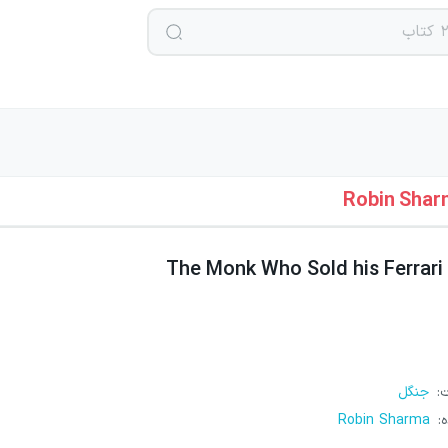
Robin Shar
The Monk Who Sold his Ferrari
ت
:
جنگل
ه
:
Robin Sharma