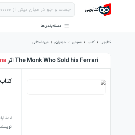
کتابچی
دسته‌بندی‌ها
›
›
›
›
کتابچی
کتاب
عمومی
خودیاری
غیرداستانی
The Monk Who Sold his Ferrari
اثر
ma
کتاب
انتشارا
نویسند